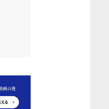
動画の発
支える