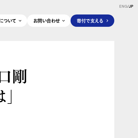
ENG
/
JP
pleについて
お問い合わせ
寄付で支える
山口剛
は」