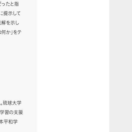
だったと指
に提示して
見解を示し
は何か」をテ
れ。琉球大学
和学習の支援
日本平和学