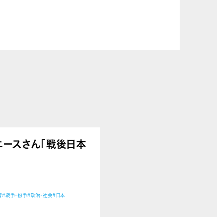
うアニースさん「戦後日本
育
#戦争・紛争
#政治・社会
#日本