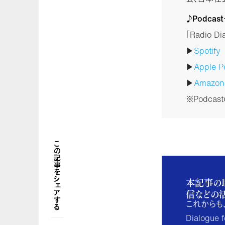
♪Podca
「Radio 
▶
Spotify
▶
Apple P
▶
Amazo
※Podca
この記事をシェアする
本記事の
信などの
これからも
Dialogu