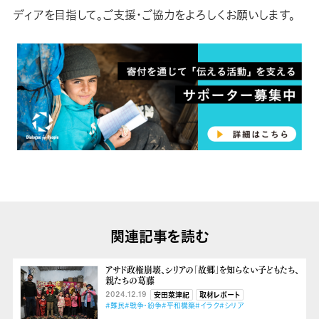
ディアを目指して。ご支援・ご協力をよろしくお願いします。
関連記事を読む
アサド政権崩壊、シリアの「故郷」を知らない子どもたち、
親たちの葛藤
2024.12.19
安田菜津紀
取材レポート
#難民
#戦争・紛争
#平和構築
#イラク
#シリア