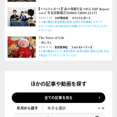
【イベントレポート】「命の尊厳を見つめる D4P Report
vol.５ 年末活動報告会2023」(2023.12.17)
2024.1.20
D4P取材班
イベントレポート
#人権
#難民
#収容問題
#戦争・紛争
#平和構築
#メディア
#ルーツ
#伝える仕事
#東北
#沖縄
#イラク
#シリア
#パレスチナ
#フィリピン
The Voice of Life
―死と、生と
2018.4.13
安田菜津紀
フォトストーリーズ
#人権
#難民
#子ども・教育
#戦争・紛争
#貧困・格差
#災害・防災
#東北
#イラク
#シリア
#フィリピン
ほかの記事や動画を探す
全ての記事を見る
年月から探す