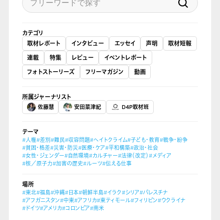
カテゴリ
取材レポート
インタビュー
エッセイ
声明
取材短報
連載
特集
レビュー
イベントレポート
フォトストーリーズ
フリーマガジン
動画
所属ジャーナリスト
佐藤慧
安田菜津紀
D4P取材班
テーマ
#人権
#差別
#難民
#収容問題
#ヘイトクライム
#子ども・教育
#戦争・紛争
#貧困・格差
#災害・防災
#医療・ケア
#平和構築
#政治・社会
#女性・ジェンダー
#自然環境
#カルチャー
#法律（改定）
#メディア
#核／原子力
#加害の歴史
#ルーツ
#伝える仕事
場所
#東北
#福島
#沖縄
#日本
#朝鮮半島
#イラク
#シリア
#パレスチナ
#アフガニスタン
#中東
#アフリカ
#東ティモール
#フィリピン
#ウクライナ
#ドイツ
#アメリカ
#コロンビア
#南米