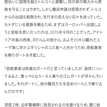
陸伝いに国境を越えトルコへと避難し、目の前の戦火から家
族を守ることはできた。しかし難民申請は受理されず、トルコ
からの出国も制限され、先行きの見えない日々を送っていた。
カナダにいる親族を頼るため、まずはヨーロッパへ出国しよ
うと密航を思い立ったのは、2015年９月のことだった。アナト
リア半島の西南、ボドルムの街から、およそ20キロ離れたエ
ーゲ海に浮かぶギリシャのコス島へと向かうため、密航業者
を頼りボートを手配した。
「密航業者は快適なボートだと言っていましたが、海岸につい
てみると、薄っぺらな５～６人乗りのゴムボートが浮かんでい
ました。そのボートに、他の難民たちを含め15～6人で乗り込
んだのです」
深夜２時、沿岸警備隊に発見されるのを避けるため、闇に紛