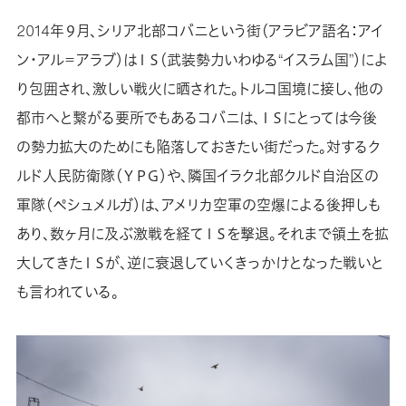
2014年９月、シリア北部コバニという街（アラビア語名：アイ
ン・アル＝アラブ）はＩＳ（武装勢力いわゆる“イスラム国”）によ
り包囲され、激しい戦火に晒された。トルコ国境に接し、他の
都市へと繋がる要所でもあるコバニは、ＩＳにとっては今後
の勢力拡大のためにも陥落しておきたい街だった。対するク
ルド人民防衛隊（ＹＰＧ）や、隣国イラク北部クルド自治区の
軍隊（ペシュメルガ）は、アメリカ空軍の空爆による後押しも
あり、数ヶ月に及ぶ激戦を経てＩＳを撃退。それまで領土を拡
大してきたＩＳが、逆に衰退していくきっかけとなった戦いと
も言われている。