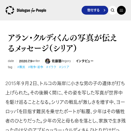
寄付する
アラン・クルディくんの写真が伝え
るメッセージ（シリア）
date
2020.7.9
writer
佐藤慧
category
インタビュー
tag
#難民
#戦争・紛争
#イラク
#シリア
2015年９月２日、トルコの海岸に小さな男の子の遺体が打ち
上げられた。その後瞬く間に、その姿を写した写真が世界中
を駆け巡ることとなる。シリアの戦乱が激しさを増す中、ヨー
ロッパを目指す難民を乗せたボートが転覆、少年はその犠牲
者のひとりだった。少年の兄と母も命を落とし、家族で生き残
ったのは父のアブドゥッラー・クルディさんひとりだけだっ