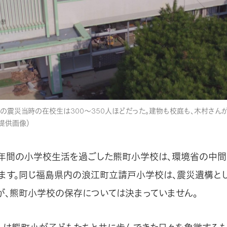
の震災当時の在校生は300～350人ほどだった。建物も校庭も、木村さんが
提供画像）
年間の小学校生活を過ごした熊町小学校は、環境省の中
ます。同じ福島県内の浪江町立請戸小学校は、震災遺構と
が、熊町小学校の保存については決まっていません。