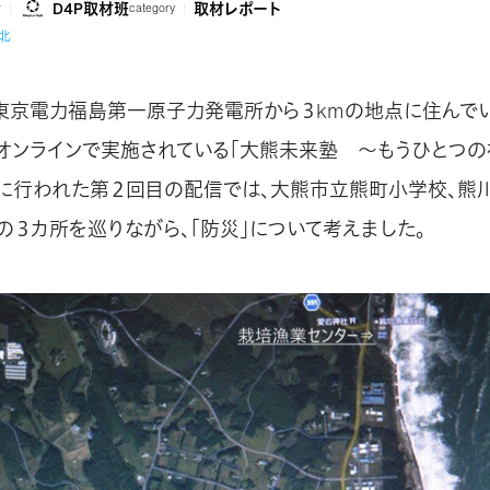
D4P取材班
取材レポート
r
category
北
東京電力福島第一原子力発電所から３kmの地点に住んで
オンラインで実施されている「大熊未来塾 ～もうひとつ
4日に行われた第２回目の配信では、大熊市立熊町小学校、熊
の３カ所を巡りながら、「防災」について考えました。