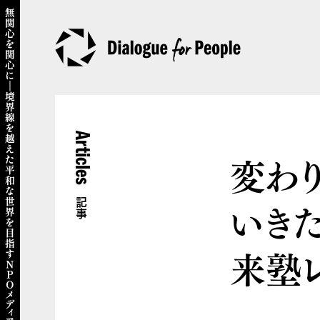
Articles
変わ
いき
記事
来塾