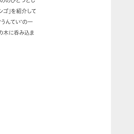
ののひとつとし
シゴ」を紹介して
うんてい”の一
ケの木に呑み込ま