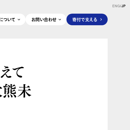
ENG
/
JP
pleについて
お問い合わせ
寄付で支える
えて
大熊未