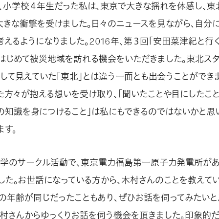
1日、小学校４年生だった私は、東京で大きな揺れを体感し、
大きな衝撃を受けました。日々のニュースを見ながら、自分
考えるようになりました。2016年、第３回「安田菜津紀と行
、はじめて被災地域を訪れる機会をいただきました。東北ス
通して見えていた「東北」とは違う一面とも出会うことができ
た方々が抱える想いを受け取り、「聞いたことや目にしたこ
災の知識を身につけること」は私にもできるのではないかと思
ます。
月、大学のサークル活動で、東京電力福島第一原子力発電所が
した。お世話になっている方から、木村さんのことを教えてい
の年齢が同じだったこともあり、ぜひお話を伺ってみたいと
、木村さんからゆっくりお話を伺う機会を頂きました。印象的だ