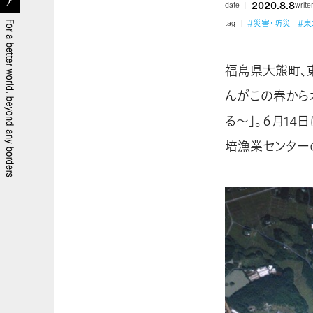
2020.8.8
date
write
#災害・防災
#東
tag
福島県大熊町、
んがこの春から
る～」。６月1
培漁業センター