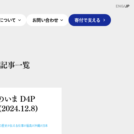
ENG
/
JP
pleについて
お問い合わせ
寄付で支える
の記事一覧
いま D4P
024.12.8)
の歴史
#伝える仕事
#福島
#沖縄
#日本