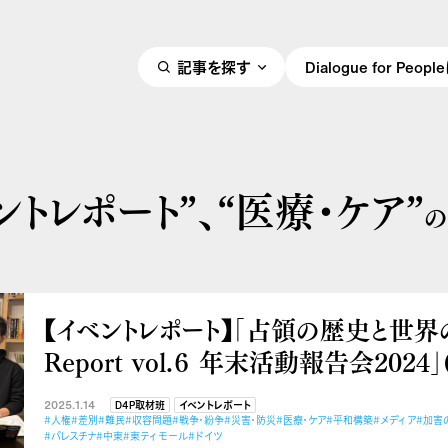
記事を探す
Dialogue for Peo
ントレポート”、
“医療・ケア”
【イベントレポート】「占領の歴史と世界の
Report vol.６ 年末活動報告会2024」(2
2025.1.14
D4P取材班
イベントレポート
#人権
#差別
#難民
#収容問題
#戦争・紛争
#災害・防災
#医療・ケア
#平和構築
#メディア
#加害
#パレスチナ
#中東
#東ティモール
#ドイツ