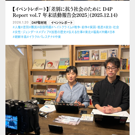
【イベントレポート】「差別に抗う社会のために D4P
Report vol.７ 年末活動報告会2025」(2025.12.14)
2026.1.20
D4P取材班
イベントレポート
#人権
#差別
#難民
#収容問題
#ヘイトクライム
#戦争・紛争
#貧困・格差
#政治・社会
#女性・ジェンダー
#メディア
#加害の歴史
#伝える仕事
#東北
#福島
#沖縄
#日本
#朝鮮半島
#イラク
#パレスチナ
#中東