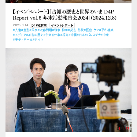
【イベントレポート】「占領の歴史と世界のいま D4P
Report vol.６ 年末活動報告会2024」(2024.12.8)
2025.1.14
D4P取材班
イベントレポート
#人権
#差別
#難民
#収容問題
#戦争・紛争
#災害・防災
#医療・ケア
#平和構築
#メディア
#加害の歴史
#伝える仕事
#福島
#沖縄
#日本
#パレスチナ
#中東
#東ティモール
#ドイツ