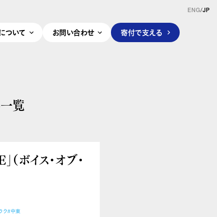
ENG
/
JP
pleについて
お問い合わせ
寄付で支える
事一覧
E」（ボイス・オブ・
ラク
#中東