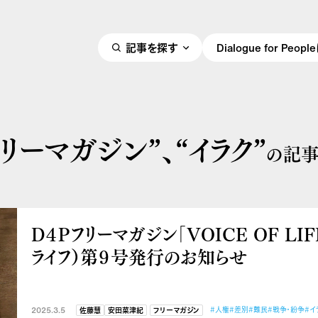
記事を探す
Dialogue for Peo
フリーマガジン”、
“イラク”
の記
D４Pフリーマガジン「VOICE OF LIF
ライフ）第９号発行のお知らせ
2025.3.5
#人権
#差別
#難民
#戦争・紛争
#イ
佐藤慧
安田菜津紀
フリーマガジン