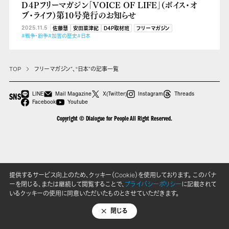
D４Pフリーマガジン「VOICE OF LIFE」（ボイス・オ
ブ・ライフ）第10号発行のお知らせ
2025.11.5
佐藤慧
安田菜津紀
D4P取材班
フリーマガジン
#戦争・紛争
#加害の歴史
#日本
TOP
フリーマガジン”、“日本”の記事一覧
LINE
Mail Magazine
X(Twitter)
Instagram
Threads
SNS
Facebook
Youtube
Copyright © Dialogue for People All Right Reserved.
提供するサービス向上のため、クッキー（Cookie）を使用しております。 このバナ
ーを閉じる、または継続して閲覧することで、
プライバシーポリシー
に記載されて
いるクッキーの使用に同意いただいたものとさせていただきます。
閉じる