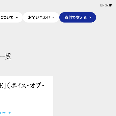
ENG
/
JP
pleについて
お問い合わせ
寄付で支える
一覧
E」（ボイス・オブ・
ラク
#中東