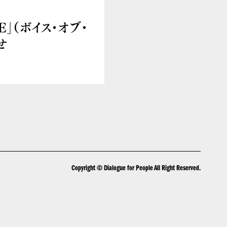
E」（ボイス・オブ・
せ
Copyright © Dialogue for People All Right Reserved.