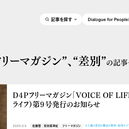
記事を探す
Dialogue for Peo
フリーマガジン”、
“差別”
の記事
D４Pフリーマガジン「VOICE OF LIF
ライフ）第９号発行のお知らせ
2025.3.5
#人権
#差別
#難民
#戦争・紛争
#イ
佐藤慧
安田菜津紀
フリーマガジン