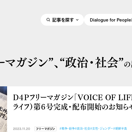
記事を探す
Dialogue for Peo
ーマガジン”、
“政治・社会”
の
D４Pフリーマガジン「VOICE OF LIF
ライフ）第６号完成・配布開始のお知ら
2023.11.20
#戦争・紛争
#政治・社会
#女性・ジェンダー
#朝鮮半島
フリーマガジン