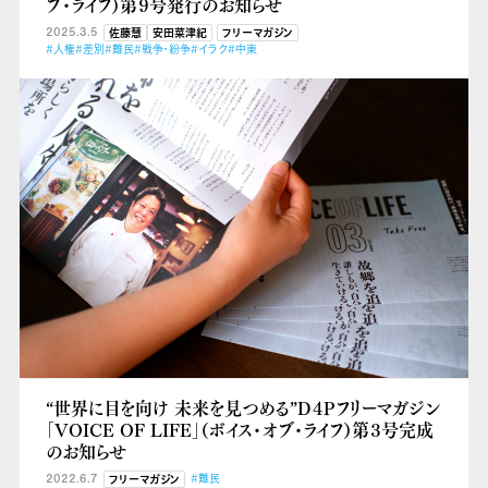
ブ・ライフ）第９号発行のお知らせ
2025.3.5
佐藤慧
安田菜津紀
フリーマガジン
#人権
#差別
#難民
#戦争・紛争
#イラク
#中東
“世界に目を向け 未来を見つめる”D４Pフリーマガジン
「VOICE OF LIFE」（ボイス・オブ・ライフ）第３号完成
のお知らせ
2022.6.7
#難民
フリーマガジン