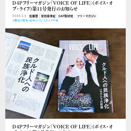
D４Pフリーマガジン「VOICE OF LIFE」（ボイス・オ
ブ・ライフ）第11号発行のお知らせ
2026.3.4
佐藤慧
安田菜津紀
D4P取材班
フリーマガジン
#難民
#戦争・紛争
#パレスチナ
#中東
D４Pフリーマガジン「VOICE OF LIFE」（ボイス・オ