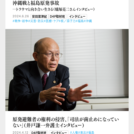
沖縄戦と福島原発事故
―トラウマと向き合い生きる（蟻塚亮二さんインタビュー）
2024.6.26
安田菜津紀
D4P取材班
インタビュー
#戦争・紛争
#災害・防災
#医療・ケア
#核／原子力
#福島
#沖縄
原発避難者の権利の侵害、「司法が歯止めになってい
ない」（井戸謙一弁護士インタビュー）
2024.4.12
#人権
#東北
#福島
D4P取材班
インタビュー