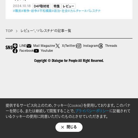
2024.10.18
D4P取材班
特集
レビュー
#難民
#戦争・紛争
#平和構築
#政治・社会
#カルチャー
#パレスチナ
TOP
レビュー”、“パレスチナ”の記事一覧
LINE
Mail Magazine
X(Twitter)
Instagram
Threads
SNS
Facebook
Youtube
Copyright © Dialogue for People All Right Reserved.
提供するサービス向上のため、クッキー（Cookie）を使用しております。 このバナ
ーを閉じる、または継続して閲覧することで、
プライバシーポリシー
に記載されて
いるクッキーの使用に同意いただいたものとさせていただきます。
閉じる