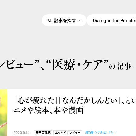
記事を探す
Dialogue for Peo
レビュー”、
“医療・ケア”
の記事
「心が疲れた」「なんだかしんどい」、と
ニメや絵本、本や漫画
2020.9.14
#医療・ケア
#カルチャー
安田菜津紀
エッセイ
レビュー