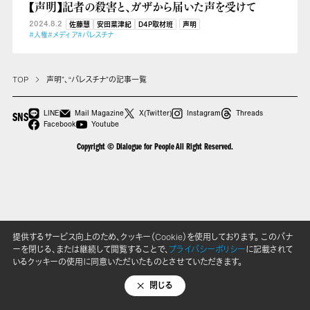
【声明】記者の殺害と、ガザから届いた声を受けて
2024.8.2
佐藤慧
安田菜津紀
D4P取材班
声明
#人権
#メディア
#パレスチナ
TOP
声明”、“パレスチナ”の記事一覧
LINE
Mail Magazine
X(Twitter)
Instagram
Threads
SNS
Facebook
Youtube
Copyright © Dialogue for People All Right Reserved.
提供するサービス向上のため、クッキー（Cookie）を使用しております。 このバナ
ーを閉じる、または継続して閲覧することで、
プライバシーポリシー
に記載されて
いるクッキーの使用に同意いただいたものとさせていただきます。
閉じる