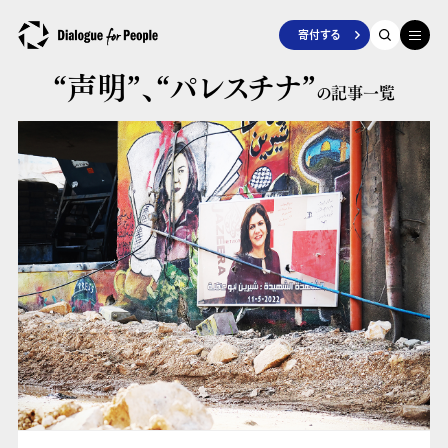
寄付する
“声明”、
“パレスチナ”
の記事一覧