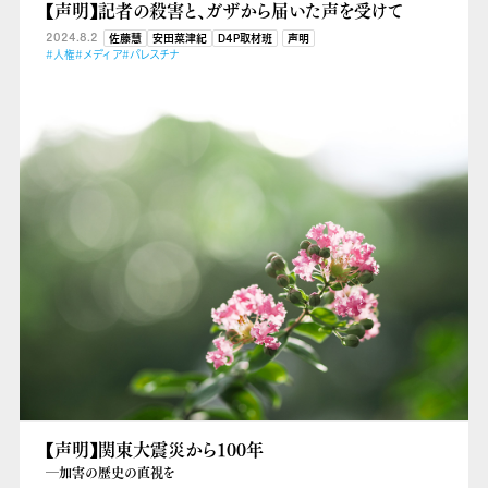
【声明】記者の殺害と、ガザから届いた声を受けて
2024.8.2
佐藤慧
安田菜津紀
D4P取材班
声明
#人権
#メディア
#パレスチナ
【声明】関東大震災から100年
―加害の歴史の直視を