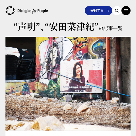
寄付する
“声明”、
“安田菜津紀”
の記事一覧