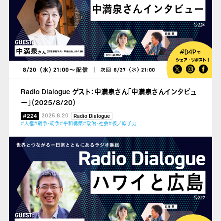
Radio Dialogue ゲスト：中満泉さん「中満泉さんインタビュ
ー」（2025/8/20）
#224
2025.8.20
Radio Dialogue
#人権
#戦争・紛争
#平和構築
#政治・社会
#核／原子力