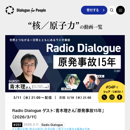
寄付する
“核／原子力”
の動画一覧
Radio Dialogue ゲスト：青木理さん「原発事故15年」
（2026/3/11）
#251
2026.3.11
Radio Dialogue
#人権
#災害・防災
#政治・社会
#核／原子力
#東北
#福島
#日本