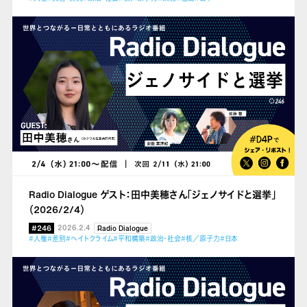
Radio Dialogue ゲスト：田中美穂さん「ジェノサイドと選挙」
（2026/2/4）
#246
2026.2.4
Radio Dialogue
#人権
#差別
#ヘイトクライム
#平和構築
#政治・社会
#核／原子力
#日本