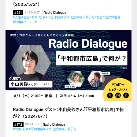
（2025/5/21）
#211
2025.5.21
Radio Dialogue
#人権
#差別
#戦争・紛争
#災害・防災
#政治・社会
#核／原子力
#加害の歴史
#福島
#沖縄
#パレスチナ
Radio Dialogue ゲスト：小山美砂さん「『平和都市広島』で何
が？」（2024/8/7）
#172
2024.8.7
Radio Dialogue
#戦争・紛争
#平和構築
#政治・社会
#核／原子力