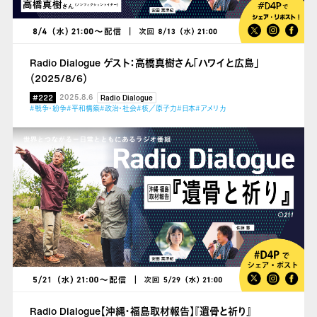
Radio Dialogue ゲスト：高橋真樹さん「ハワイと広島」
（2025/8/6）
#222
2025.8.6
Radio Dialogue
#戦争・紛争
#平和構築
#政治・社会
#核／原子力
#日本
#アメリカ
Radio Dialogue【沖縄・福島取材報告】『遺骨と祈り』