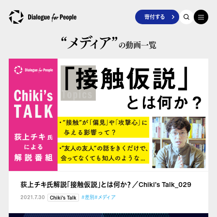
寄付する
“メディア”
の動画一覧
荻上チキ氏解説「接触仮説」とは何か？／Chiki’s Talk_029
2021.7.30
#差別
#メディア
Chiki's Talk