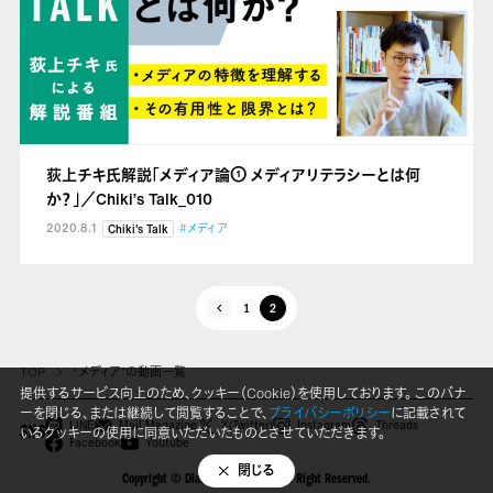
荻上チキ氏解説「メディア論① メディアリテラシーとは何
か？」／Chiki’s Talk_010
2020.8.1
#メディア
Chiki's Talk
1
2
TOP
“メディア”の動画一覧
提供するサービス向上のため、クッキー（Cookie）を使用しております。 このバナ
ーを閉じる、または継続して閲覧することで、
プライバシーポリシー
に記載されて
LINE
Mail Magazine
X(Twitter)
Instagram
Threads
いるクッキーの使用に同意いただいたものとさせていただきます。
SNS
Facebook
Youtube
閉じる
Copyright © Dialogue for People All Right Reserved.