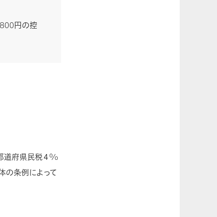
、800円の控
(都道府県民税４%
治体の条例によって