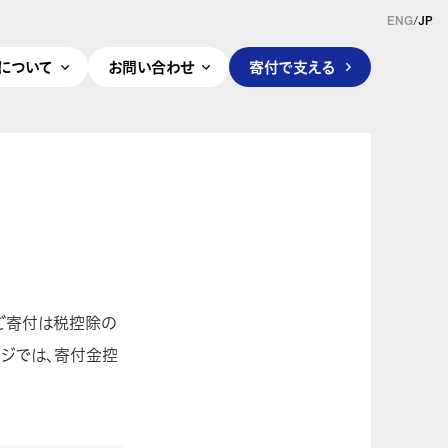
ENG
/
JP
pleについて
お問い合わせ
寄付で支える
す。ご寄付は税控除の
ージでは、寄付金控