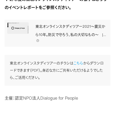
のイベントレポートをご参照ください。
東北オンラインスタディツアー2021～震災か
ら10年。防災で守ろう、私の大切なもの～ |
🕒️
次世代に向けて | Dialogue for People（ダ
イアローグフォーピープル／D4P）
東北オンラインスタディツアーのチラシは
こちら
からダウンロ
ードできます（PDF）。身近な方にご共有いただけるようでした
ら、ご活用ください。
主催：認定NPO法人Dialogue for People