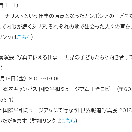
目１−１）
ャーナリストという仕事の原点となったカンボジアの子ども
して内戦が続くシリア、それぞれの地で出会った人々の声を
リンクは
こちら
）
講演会「写真で伝える仕事 －世界の子どもたちと向き合って－
紀
月19日（金）18:00～19:00
衣笠キャンパス 国際平和ミュージアム 1 階ロビー （〒603
6-1）
学国際平和ミュージアムにて行なう「世界報道写真展 201
いただきます。（詳細リンクは
こちら
）