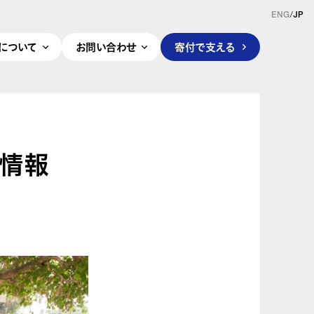
ENG
/
JP
pleについて
お問い合わせ
寄付で支える
壇情報