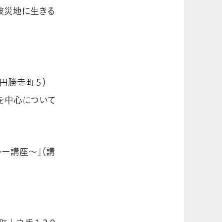
被災地に生きる
崎円勝寺町５）
を中心について
ー講座～」（講