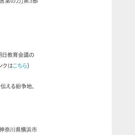
言葉の力」第3部
朝日教育会議の
ンクは
こちら
）
で伝える紛争地、
 神奈川県横浜市