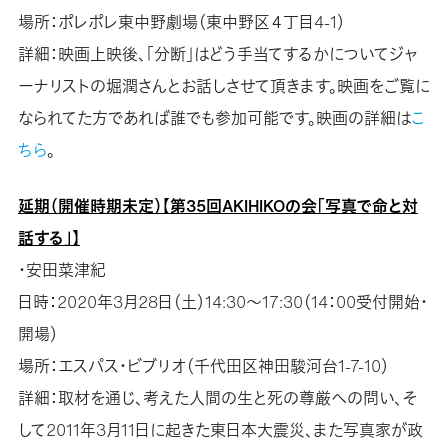
場所：ポレポレ東中野劇場（東中野区４丁目4-1）
詳細：映画上映後、「分断」はどう手当てするかについてジャ
ーナリストの堀潤さんとお話しさせて頂きます。映画をご覧に
なられてた方であれば誰でも参加可能です。映画の詳細は
こ
ちら
。
延期（開催時期未定）【第35回AKIHIKOの会「写真で命と対
話する」】
・安田菜津紀
日時：2020年3月28日（土）14:30～17:30（14：00受付開始・
開場）
場所：エスパス・ビブリオ（千代田区神田駿河台1-7-10）
詳細：取材を通じ、考えた人間の生と死の尊厳への問い、そ
して2011年3月11日に起きた東日本大震災、また写真家が政