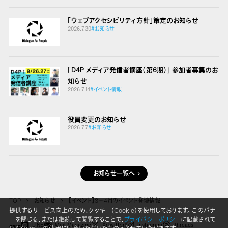
「ウェブアクセシビリティ方針」策定のお知らせ
2026.7.30
#お知らせ
「D4P メディア発信者講座（第6期）」 参加者募集のお
知らせ
2026.7.14
#イベント情報
役員変更のお知らせ
2026.7.7
#お知らせ
お知らせ一覧へ
TOP
お知らせ
【イベント】3〜4月のイベント登壇情報
提供するサービス向上のため、クッキー（Cookie）を使用しております。 このバナ
ーを閉じる、または継続して閲覧することで、
プライバシーポリシー
に記載されて
LINE
Mail Magazine
X(Twitter)
Instagram
Threads