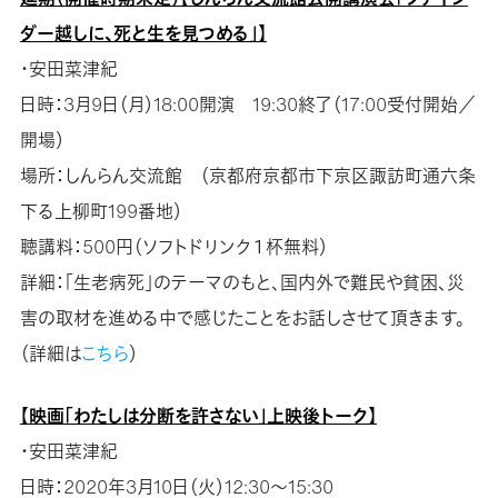
ダー越しに、死と生を見つめる」】
・安田菜津紀
日時：3月9日（月）18:00開演 19:30終了（17:00受付開始／
開場）
場所：しんらん交流館 （京都府京都市下京区諏訪町通六条
下る上柳町199番地）
聴講料：500円（ソフトドリンク１杯無料）
詳細：「生老病死」のテーマのもと、国内外で難民や貧困、災
害の取材を進める中で感じたことをお話しさせて頂きます。
（詳細は
こちら
）
【映画「わたしは分断を許さない」上映後トーク】
・安田菜津紀
日時：2020年3月10日（火）12:30～15:30