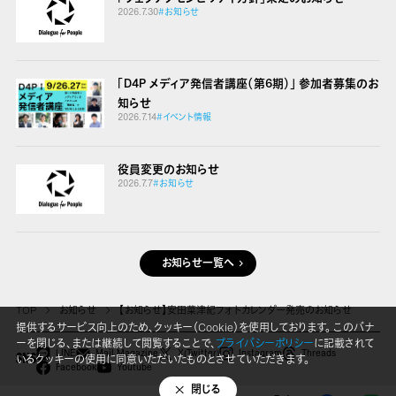
2026.7.30
#お知らせ
「D4P メディア発信者講座（第6期）」 参加者募集のお
知らせ
2026.7.14
#イベント情報
役員変更のお知らせ
2026.7.7
#お知らせ
お知らせ一覧へ
TOP
お知らせ
【お知らせ】安田菜津紀フォトカレンダー発売のお知らせ
提供するサービス向上のため、クッキー（Cookie）を使用しております。 このバナ
ーを閉じる、または継続して閲覧することで、
プライバシーポリシー
に記載されて
LINE
Mail Magazine
X(Twitter)
Instagram
Threads
いるクッキーの使用に同意いただいたものとさせていただきます。
SNS
Facebook
Youtube
閉じる