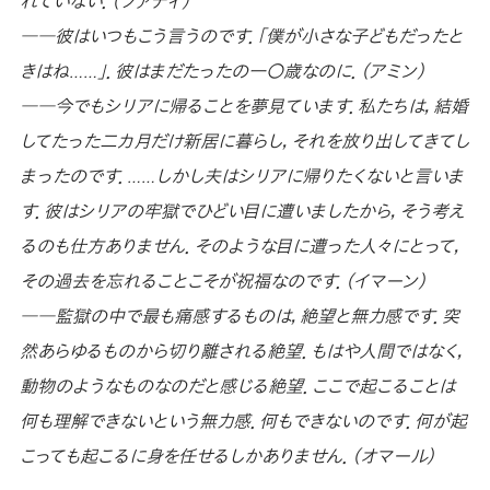
れていない．（ファディ）
――彼はいつもこう言うのです．「僕が小さな子どもだったと
きはね……」．彼はまだたったの一〇歳なのに．（アミン）
――今でもシリアに帰ることを夢見ています．私たちは，結婚
してたった二カ月だけ新居に暮らし，それを放り出してきてし
まったのです．……しかし夫はシリアに帰りたくないと言いま
す．彼はシリアの牢獄でひどい目に遭いましたから，そう考え
るのも仕方ありません．そのような目に遭った人々にとって，
その過去を忘れることこそが祝福なのです．（イマーン）
――監獄の中で最も痛感するものは，絶望と無力感です．突
然あらゆるものから切り離される絶望．もはや人間ではなく，
動物のようなものなのだと感じる絶望．ここで起こることは
何も理解できないという無力感．何もできないのです．何が起
こっても起こるに身を任せるしかありません．（オマール）