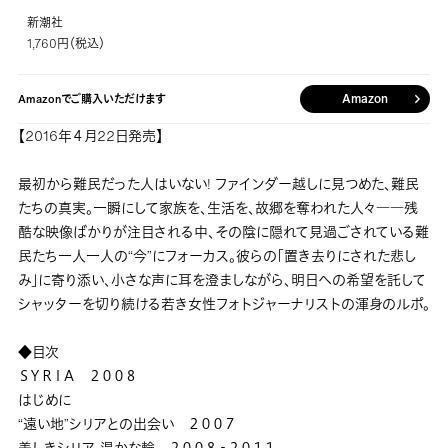
新潮社
1,760円（税込）
Amazon
Amazonでご購入いただけます
【2016年４月22日発売】
最初から難民だった人はいない! ファインダー越しに見つめた、難民
たちの真実。一瞬にして家族を、生活を、故郷を奪われた人々――残
酷な映像ばかりが注目される中、その陰に隠れて見過ごされている難
民たち一人一人の“今”にフォーカス。彼らの「置き去りにされた悲し
み」に寄り添い、小さな声に耳を澄ましながら、明日への希望を託して
シャッターを切り続ける若き女性フォトジャーナリストの渾身のルポ。
◆目次
ＳＹＲＩＡ ２００８
はじめに
“遠い地”シリアとの出会い ２００７
美しきシリア、温かな輪 ２００８‐２０１１