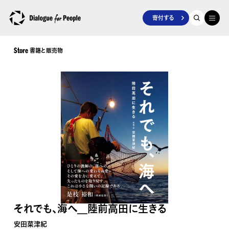
寄付する
書籍と販売物
Store
それでも、海へ__陸前高田に生きる
安田菜津紀