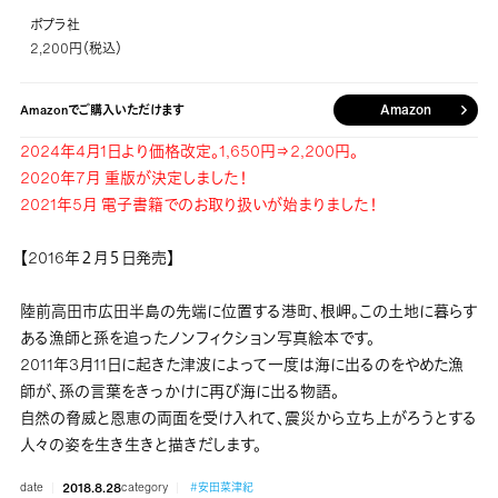
ポプラ社
2,200円（税込）
Amazon
Amazonでご購入いただけます
2024年4月1日より価格改定。1,650円⇒2,200円。
2020年7月 重版が決定しました！
2021年5月 電子書籍でのお取り扱いが始まりました！
【2016年２月５日発売】
陸前高田市広田半島の先端に位置する港町、根岬。この土地に暮らす
ある漁師と孫を追ったノンフィクション写真絵本です。
2011年3月11日に起きた津波によって一度は海に出るのをやめた漁
師が、孫の言葉をきっかけに再び海に出る物語。
自然の脅威と恩恵の両面を受け入れて、震災から立ち上がろうとする
人々の姿を生き生きと描きだします。
date
2018.8.28
category
#安田菜津紀