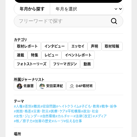
年月から探す
カテゴリ
取材レポート
インタビュー
エッセイ
声明
取材短報
連載
特集
レビュー
イベントレポート
フォトストーリーズ
フリーマガジン
動画
所属ジャーナリスト
佐藤慧
安田菜津紀
D4P取材班
テーマ
#人権
#差別
#難民
#収容問題
#ヘイトクライム
#子ども・教育
#戦争・紛争
#貧困・格差
#災害・防災
#医療・ケア
#平和構築
#政治・社会
#女性・ジェンダー
#自然環境
#カルチャー
#法律（改定）
#メディア
#核／原子力
#加害の歴史
#ルーツ
#伝える仕事
場所