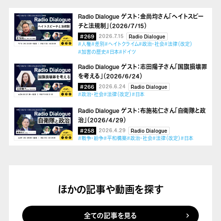
Radio Dialogue ゲスト：金尚均さん「ヘイトスピー
チと法規制」（2026/7/15）
#269
2026.7.15
Radio Dialogue
#人権
#差別
#ヘイトクライム
#政治・社会
#法律（改定）
#加害の歴史
#日本
#ドイツ
Radio Dialogue ゲスト：志田陽子さん「国旗損壊罪
を考える」（2026/6/24）
#266
2026.6.24
Radio Dialogue
#政治・社会
#法律（改定）
#日本
Radio Dialogue ゲスト：布施祐仁さん「自衛隊と政
治」（2026/4/29）
#258
2026.4.29
Radio Dialogue
#戦争・紛争
#平和構築
#政治・社会
#法律（改定）
#日本
ほかの記事や動画を探す
全ての記事を見る