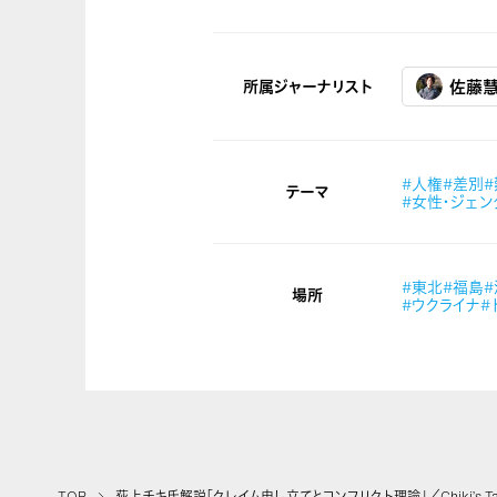
所属ジャーナリスト
佐藤
#人権
#差別
テーマ
#女性・ジェン
#東北
#福島
場所
#ウクライナ
#
TOP
荻上チキ氏解説「クレイム申し立てとコンフリクト理論」／Chiki’s Tal