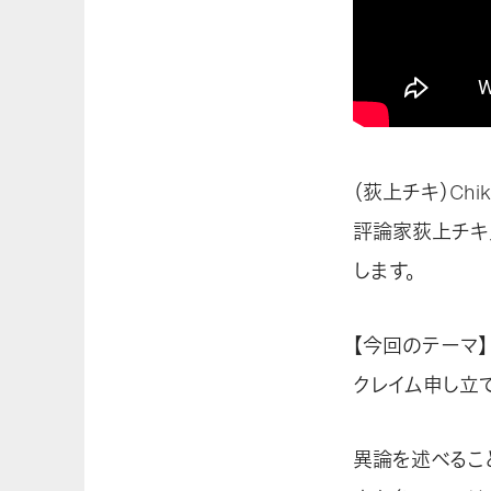
（荻上チキ）Chiki’
評論家荻上チキ
します。
【今回のテーマ】
クレイム申し立
異論を述べること