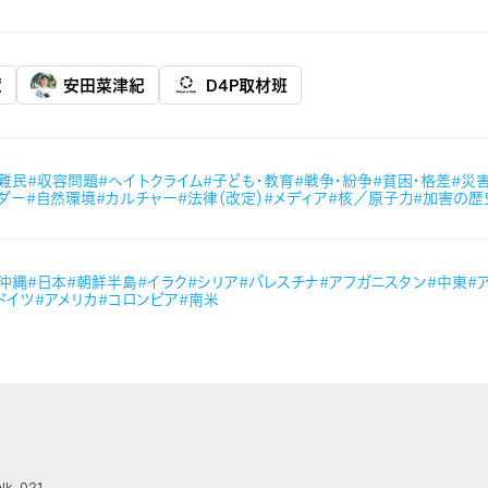
慧
安田菜津紀
D4P取材班
#難民
#収容問題
#ヘイトクライム
#子ども・教育
#戦争・紛争
#貧困・格差
#災
ダー
#自然環境
#カルチャー
#法律（改定）
#メディア
#核／原子力
#加害の歴
#沖縄
#日本
#朝鮮半島
#イラク
#シリア
#パレスチナ
#アフガニスタン
#中東
#
ドイツ
#アメリカ
#コロンビア
#南米
k_021