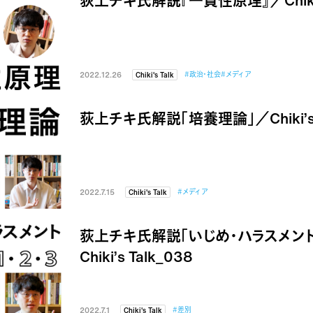
荻上チキ氏解説『一貫性原理』／Chiki’s
2022.12.26
#政治・社会
#メディア
Chiki's Talk
荻上チキ氏解説「培養理論」／Chiki’s T
2022.7.15
#メディア
Chiki's Talk
荻上チキ氏解説「いじめ・ハラスメント
Chiki’s Talk_038
2022.7.1
#差別
Chiki's Talk