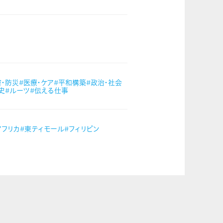
害・防災
#医療・ケア
#平和構築
#政治・社会
史
#ルーツ
#伝える仕事
アフリカ
#東ティモール
#フィリピン