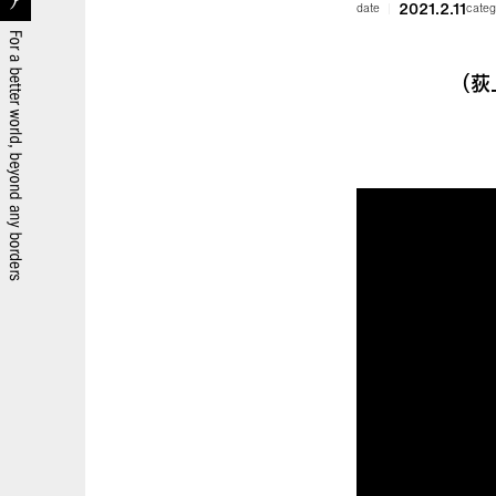
2021.2.11
date
categ
（荻