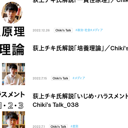
2022.12.26
#政治・社会
#メディア
Chiki's Talk
荻上チキ氏解説「培養理論」／Chiki’s T
2022.7.15
#メディア
Chiki's Talk
荻上チキ氏解説「いじめ・ハラスメント
Chiki’s Talk_038
2022.7.1
#差別
Chiki's Talk