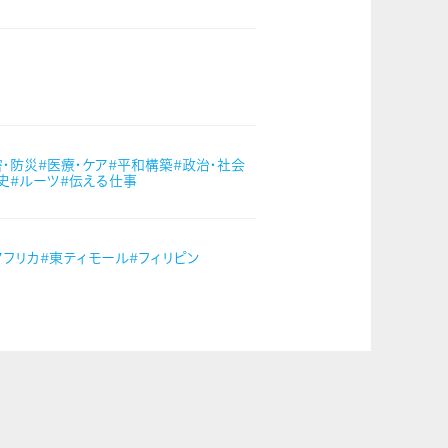
害・防災
#医療・ケア
#平和構築
#政治・社会
史
#ルーツ
#伝える仕事
アフリカ
#東ティモール
#フィリピン