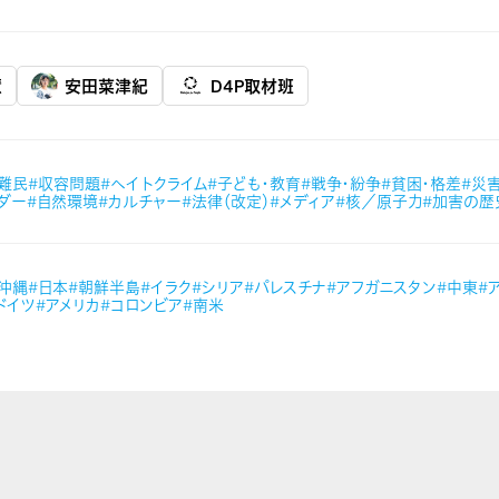
慧
安田菜津紀
D4P取材班
#難民
#収容問題
#ヘイトクライム
#子ども・教育
#戦争・紛争
#貧困・格差
#災
ダー
#自然環境
#カルチャー
#法律（改定）
#メディア
#核／原子力
#加害の歴
#沖縄
#日本
#朝鮮半島
#イラク
#シリア
#パレスチナ
#アフガニスタン
#中東
#
ドイツ
#アメリカ
#コロンビア
#南米