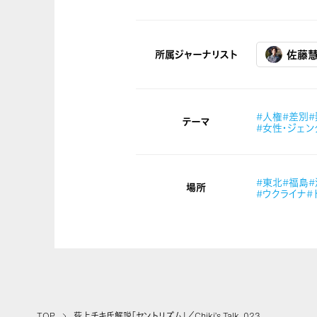
所属ジャーナリスト
佐藤
#人権
#差別
テーマ
#女性・ジェン
#東北
#福島
場所
#ウクライナ
#
TOP
荻上チキ氏解説「セントリズム」／Chiki’s Talk_023