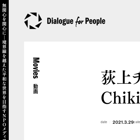
Movies
荻上
動画
Chiki
2021.3.29
date
cat