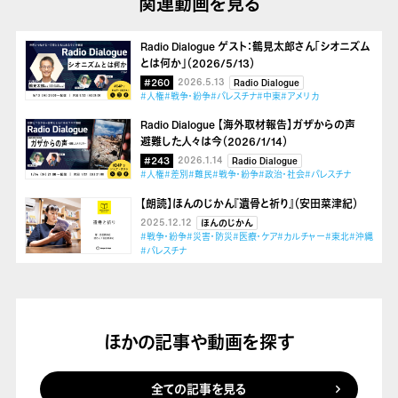
関連動画を見る
Radio Dialogue ゲスト：鶴見太郎さん「シオニズム
とは何か」（2026/5/13）
#260
2026.5.13
Radio Dialogue
#人権
#戦争・紛争
#パレスチナ
#中東
#アメリカ
Radio Dialogue 【海外取材報告】ガザからの声
避難した人々は今（2026/1/14）
#243
2026.1.14
Radio Dialogue
#人権
#差別
#難民
#戦争・紛争
#政治・社会
#パレスチナ
【朗読】ほんのじかん『遺骨と祈り』（安田菜津紀）
2025.12.12
ほんのじかん
#戦争・紛争
#災害・防災
#医療・ケア
#カルチャー
#東北
#沖縄
#パレスチナ
ほかの記事や動画を探す
全ての記事を見る