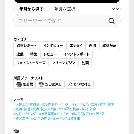
年月から探す
カテゴリ
取材レポート
インタビュー
エッセイ
声明
取材短報
連載
特集
レビュー
イベントレポート
フォトストーリーズ
フリーマガジン
動画
所属ジャーナリスト
佐藤慧
安田菜津紀
D4P取材班
テーマ
#人権
#差別
#難民
#収容問題
#ヘイトクライム
#子ども・教育
#戦争・紛争
#貧困・格差
#災害・防災
#医療・ケア
#平和構築
#政治・社会
#女性・ジェンダー
#自然環境
#カルチャー
#法律（改定）
#メディア
#核／原子力
#加害の歴史
#ルーツ
#伝える仕事
場所