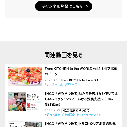
チャンネル登録はこちら
関連動画を見る
From KITCHEN to the WORLD vol.8 シリア北部
のチーク
2025.4.9
From KITCHEN to the WORLD
#カルチャー
#シリア
#中東
【NGO世界を見つめて】私たちを忘れないでいてほ
しい～イラク・シリアにおける難民支援～（JIM-
NET後編）
2024.2.21
NGO 世界を見つめて
#難民
#戦争・紛争
#医療・ケア
#イラク
#シリア
【NGO世界を見つめて】トルコ・シリア地震の緊急