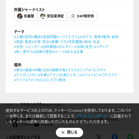
所属ジャーナリスト
佐藤慧
安田菜津紀
D4P取材班
テーマ
#人権
#差別
#難民
#収容問題
#ヘイトクライム
#子ども・教育
#戦争・紛争
#貧困・格差
#災害・防災
#医療・ケア
#平和構築
#政治・社会
#女性・ジェンダー
#自然環境
#カルチャー
#法律（改定）
#メディア
#核／原子力
#加害の歴史
#ルーツ
#伝える仕事
場所
#東北
#福島
#沖縄
#日本
#朝鮮半島
#イラク
#シリア
#パレスチナ
#アフガニスタン
#中東
#アフリカ
#東ティモール
#フィリピン
#ウクライナ
#ドイツ
#アメリカ
#コロンビア
#南米
TOP
【音楽の世界】Raqqa Music
提供するサービス向上のため、クッキー（Cookie）を使用しております。 このバナ
ーを閉じる、または継続して閲覧することで、
プライバシーポリシー
に記載されて
LINE
Mail Magazine
X(Twitter)
Instagram
Threads
いるクッキーの使用に同意いただいたものとさせていただきます。
SNS
Facebook
Youtube
閉じる
Copyright © Dialogue for People All Right Reserved.
この記事をシェアする