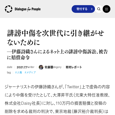
寄付する
誹謗中傷を次世代に引き継がせ
ないために
―伊藤詩織さんによるネット上の誹謗中傷訴訟、被告
に賠償命令
date
2021.7.7
writer
佐藤慧
category
取材レポート
tag
#人権
#メディア
ジャーナリストの伊藤詩織さんが、「Twitter」上で虚偽の内容
により中傷を受けたとして、大澤昇平氏（元東大特任准教授、
株式会社Daisy社長）に対し、110万円の損害賠償と投稿の
削除を求める裁判の判決で、東京地裁（藤沢裕介裁判長）は