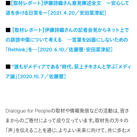
■
【取材レポート】伊藤詩織さん意見陳述全文 ー安心して
道を歩ける日常をー［2021.４.20／安田菜津紀］
■
【取材レポート】伊藤詩織さんの記者会見からネット上で
の誹謗中傷について考える ―言葉を凶器にしないための
「Rethink」を―［2020.６.10／佐藤慧・安田菜津紀］
■
”誰もがメディアである”時代、荻上チキさんと学ぶ「メディ
ア論」［2020.10.７／佐藤慧］
Dialogue for Peopleの取材や情報発信などの活動は、皆さ
まからのご寄付によって成り立っています。取材先の方々の
「声」を伝えることを通じ、よりよい未来に向けて、共に歩むメ