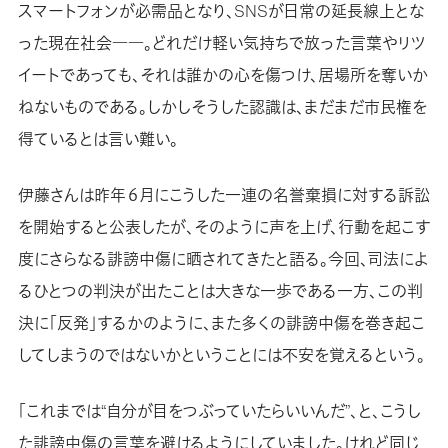
スマートフォンが必需品となり、SNSが日常の延長線上とな
った現在社会――。どれだけ軽い気持ちで放った言葉やリツ
イートであっても、それは誰かの心を傷つけ、居場所を奪いか
ねないものである。しかしそうした認識は、まだまだ市民権を
得ているとは言い難い。
伊藤さんは昨年６月にこうした一連の名誉棄損に対する訴訟
を開始すると公表したが、そのように声を上げ、行動を起こす
度にさらなる誹謗中傷に晒されてきたと語る。今回、司法によ
るひとつの判決が出たことは大きな一歩である一方、この判
決に「反発」するかのように、また多くの誹謗中傷を巻き起こ
してしまうのではないかということには不安を覚えるという。
「これまでは“自分が目をつぶっていたらいいんだ”、と、こうし
た誹謗中傷の言葉を避けるようにしていました。けれど同じ