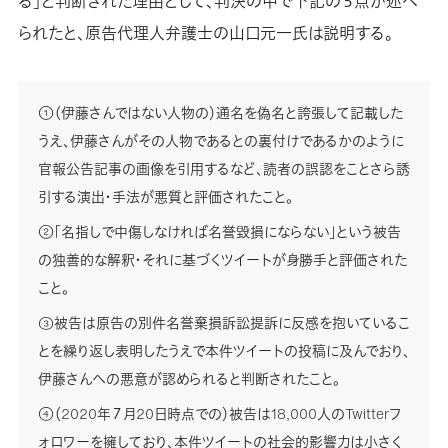
る」と判断された理由として、判決の中で下記の５点が述べ
られたと、原告代理人弁護士の山口元一氏は説明する。
①（伊藤さんではない人物の）通名を偽名と誇張して記載した
うえ、伊藤さんがその人物であるとの裏付けであるかのように
官報公告記事の画像を引用するなど、読者の誤認をことさら誘
引する演出・手法が悪質と評価されたこと。
②「名指しで中傷しなければ名誉毀損にならない」という被告
の独善的な解釈・それに基づくツイートが身勝手と評価された
こと。
③被告は原告の別件名誉棄損訴訟提訴に反感を抱いているこ
とを繰り返し表明したうえで本件ツイートの投稿に及んでおり、
伊藤さんへの悪意が認められると判断されたこと。
④（2020年７月20日時点での）被告は18,000人のTwitterフ
ォロワーを擁しており、本件ツイートの社会的影響力は小さく