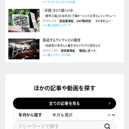
#イラク
#パレスチナ
#中東
「差別」をどう描くのか
―排外主義と日本社会（下地ローレンス吉孝さんインタビュー）
2025.5.8
安田菜津紀
D4P取材班
インタビュー
#人権
#差別
#メディア
後退するフジテレビの態度
―出演者の安全と人権を守るメディアの責任とは
2025.1.30
安田菜津紀
取材レポート
#人権
#メディア
#日本
ほかの記事や動画を探す
全ての記事を見る
年月から探す