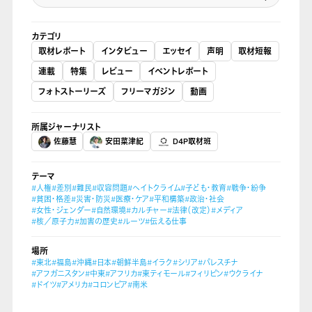
カテゴリ
取材レポート
インタビュー
エッセイ
声明
取材短報
連載
特集
レビュー
イベントレポート
フォトストーリーズ
フリーマガジン
動画
所属ジャーナリスト
佐藤慧
安田菜津紀
D4P取材班
テーマ
#人権
#差別
#難民
#収容問題
#ヘイトクライム
#子ども・教育
#戦争・紛争
#貧困・格差
#災害・防災
#医療・ケア
#平和構築
#政治・社会
#女性・ジェンダー
#自然環境
#カルチャー
#法律（改定）
#メディア
#核／原子力
#加害の歴史
#ルーツ
#伝える仕事
場所
#東北
#福島
#沖縄
#日本
#朝鮮半島
#イラク
#シリア
#パレスチナ
#アフガニスタン
#中東
#アフリカ
#東ティモール
#フィリピン
#ウクライナ
#ドイツ
#アメリカ
#コロンビア
#南米