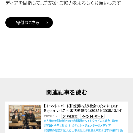
ディアを目指して。ご支援・ご協力をよろしくお願いします。
寄付はこちら
関連記事を読む
【イベントレポート】「差別に抗う社会のために D4P
Report vol.７ 年末活動報告会2025」(2025.12.14)
2026.1.20
D4P取材班
イベントレポート
#人権
#差別
#難民
#収容問題
#ヘイトクライム
#戦争・紛争
#貧困・格差
#政治・社会
#女性・ジェンダー
#メディア
#加害の歴史
#伝える仕事
#東北
#福島
#沖縄
#日本
#朝鮮半島