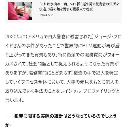
「これは氷山の一角」ヘイト繰り返す男に被害者の住所を
伝達、３歳の娘を警官ら複数人で聴取
―これがなぜ「違法」ではないのか
2024.5.21
2020年に（アメリカで白人警官に殺害された）ジョージ・フロ
イドさんの事件があったことで世界的にBLM運動が再び盛
り上がってきた背景もあり、特に街頭での職務質問がフォー
カスされて、社会問題として捉えられるようになった背景が
ありますが、職務質問にとどまらず、捜査の中で犯人を特定
していくプロセス全体において、人種の偏見をもとに犯人を
絞り込んでいく手法のことをレイシャル・プロファイリングと
言います。
――
犯罪に関する実際の統計はどうなっているのでしょう
か。