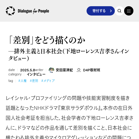
寄付する
「差別」をどう描くのか
―排外主義と日本社会（下地ローレンス吉孝さんイン
タビュー）
date
2025.5.8
writer
安田菜津紀
D4P取材班
category
インタビュー
tag
#人権
#差別
#メディア
レイシャル・プロファイリングの問題や技能実習制度を描き
話題となったNHKドラマ『東京サラダボウル』。本作の在日外
国人社会考証を担当した、社会学者の下地ローレンス吉孝さ
んに、ドラマなどの作品を通して差別を描くこと、日本社会に
横たわる排外主義やマイクロアグレッションなどの問題につ