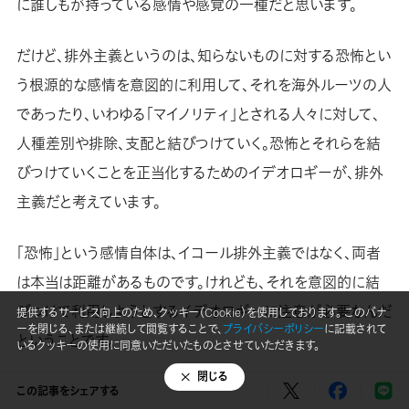
に誰しもが持っている感情や感覚の一種だと思います。
だけど、排外主義というのは、知らないものに対する恐怖とい
う根源的な感情を意図的に利用して、それを海外ルーツの人
であったり、いわゆる「マイノリティ」とされる人々に対して、
人種差別や排除、支配と結びつけていく。恐怖とそれらを結
びつけていくことを正当化するためのイデオロギーが、排外
主義だと考えています。
「恐怖」という感情自体は、イコール排外主義ではなく、両者
は本当は距離があるものです。けれども、それを意図的に結
びつけて利用しようとするイデオロギーに注意が必要なんだ
提供するサービス向上のため、クッキー（Cookie）を使用しております。 このバナ
ーを閉じる、または継続して閲覧することで、
プライバシーポリシー
に記載されて
ということです。
いるクッキーの使用に同意いただいたものとさせていただきます。
閉じる
だから、それを怖いと思う感情が排外的なものに結びついた
この記事をシェアする