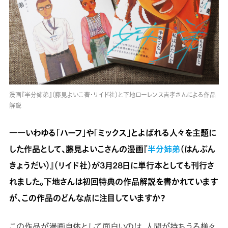
漫画『半分姉弟』（藤見よいこ著・リイド社）と下地ローレンス吉孝さんによる作品
解説
――
いわゆる「ハーフ」や「ミックス」とよばれる人々を主題に
した作品として、藤見よいこさんの漫画『
半分姉弟
（はんぶん
きょうだい）』
（リイド社）が3月28日に単行本としても刊行さ
れました。下地さんは初回特典の作品解説を書かれています
が、この作品のどんな点に注目していますか？
この作品が漫画自体として面白いのは、人間が持ちうる様々