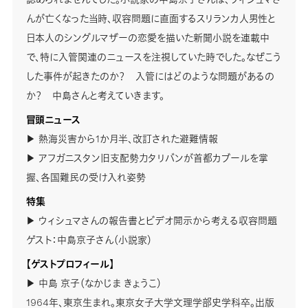
んが亡くなった当時、収容問題に直面するスリランカ人男性と
日本人のシングルマザーの恋愛を描いた新聞小説を連載中
で、特に入管関連のニュースを注視していた時でした。なぜこう
した事件が起きたのか？ 入管にはどのような問題があるの
か？ 中島さんと考えていきます。
冒頭ニュース
▶ 熱海災害から1か月半、改訂された避難情報
▶ アフガニスタン旧支配勢力タリバンが首都カブールを掌
握、各国難民の受け入れ姿勢
特集
▶ ウィシュマさんの報告書とビデオ開示から考える収容問題
ゲスト：中島京子さん（小説家）
【ゲストプロフィール】
▶ 中島 京子（なかじま きょうこ）
1964年、東京生まれ。東京女子大学文理学部史学科卒。出版