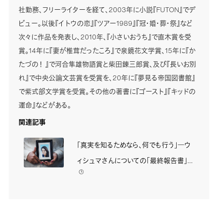
社勤務、フリーライターを経て、2003年に小説『FUTON』でデ
ビュー。以後『イトウの恋』『ツアー1989』『冠・婚・葬・祭』など
次々に作品を発表し、2010年、『小さいおうち』で直木賞を受
賞。14年に『妻が椎茸だったころ』で泉鏡花文学賞、15年に『か
たづの！ 』で河合隼雄物語賞と柴田錬三郎賞、及び『長いお別
れ』で中央公論文芸賞を受賞を、20年に『夢見る帝国図書館』
で紫式部文学賞を受賞。その他の著書に『ゴースト』『キッドの
運命』などがある。
関連記事
「真実を知るためなら、何でも行う」―ウ
ィシュマさんについての「最終報告書」は
🕒️
何が問題か - Dialogue for People（ダイ
アローグフォーピープル／D4P）