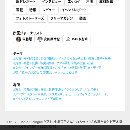
取材レポート
インタビュー
エッセイ
声明
取材短報
連載
特集
レビュー
イベントレポート
フォトストーリーズ
フリーマガジン
動画
所属ジャーナリスト
佐藤慧
安田菜津紀
D4P取材班
テーマ
#人権
#差別
#難民
#収容問題
#ヘイトクライム
#子ども・教育
#戦争・紛争
#貧困・格差
#災害・防災
#医療・ケア
#平和構築
#政治・社会
#女性・ジェンダー
#自然環境
#カルチャー
#法律（改定）
#メディア
#核／原子力
#加害の歴史
#ルーツ
#伝える仕事
場所
#東北
#福島
#沖縄
#日本
#朝鮮半島
#イラク
#シリア
#パレスチナ
#アフガニスタン
#中東
#アフリカ
#東ティモール
#フィリピン
#ウクライナ
#ドイツ
#アメリカ
#コロンビア
#南米
TOP
Radio Dialogue ゲスト：中島京子さん「ウィシュマさんの報告書とビデオ開
示から考える収容問題」（2021/８/18）