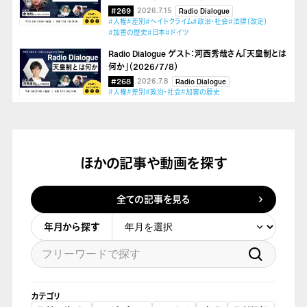
#269
2026.7.15
Radio Dialogue
#人権
#差別
#ヘイトクライム
#政治・社会
#法律（改定）
#加害の歴史
#日本
#ドイツ
Radio Dialogue ゲスト：河西秀哉さん「天皇制とは
何か」（2026/7/8）
#268
2026.7.8
Radio Dialogue
#人権
#差別
#政治・社会
#加害の歴史
ほかの記事や動画を探す
全ての記事を見る
年月から探す
カテゴリ