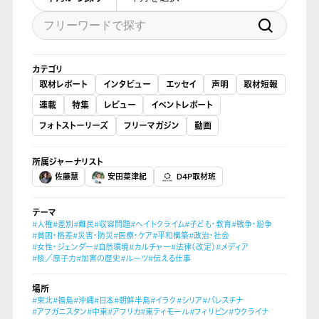
カテゴリ
取材レポート
インタビュー
エッセイ
声明
取材短報
連載
特集
レビュー
イベントレポート
フォトストーリーズ
フリーマガジン
動画
所属ジャーナリスト
佐藤慧
安田菜津紀
D4P取材班
テーマ
#人権
#差別
#難民
#収容問題
#ヘイトクライム
#子ども・教育
#戦争・紛争
#貧困・格差
#災害・防災
#医療・ケア
#平和構築
#政治・社会
#女性・ジェンダー
#自然環境
#カルチャー
#法律（改定）
#メディア
#核／原子力
#加害の歴史
#ルーツ
#伝える仕事
場所
#東北
#福島
#沖縄
#日本
#朝鮮半島
#イラク
#シリア
#パレスチナ
#アフガニスタン
#中東
#アフリカ
#東ティモール
#フィリピン
#ウクライナ