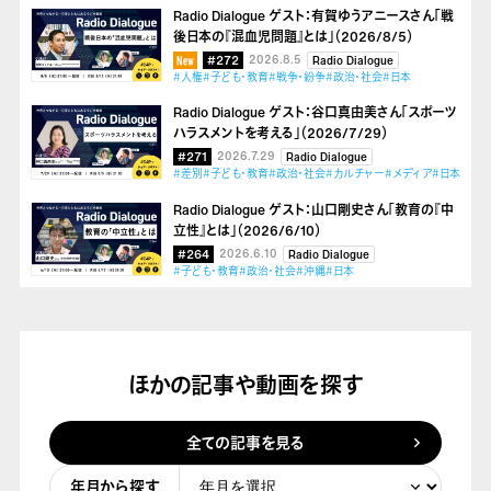
Radio Dialogue ゲスト：有賀ゆうアニースさん「戦
後日本の『混血児問題』とは」（2026/8/5）
#272
2026.8.5
Radio Dialogue
#人権
#子ども・教育
#戦争・紛争
#政治・社会
#日本
Radio Dialogue ゲスト：谷口真由美さん「スポーツ
ハラスメントを考える」（2026/7/29）
#271
2026.7.29
Radio Dialogue
#差別
#子ども・教育
#政治・社会
#カルチャー
#メディア
#日本
Radio Dialogue ゲスト：山口剛史さん「教育の『中
立性』とは」（2026/6/10）
#264
2026.6.10
Radio Dialogue
#子ども・教育
#政治・社会
#沖縄
#日本
ほかの記事や動画を探す
全ての記事を見る
年月から探す