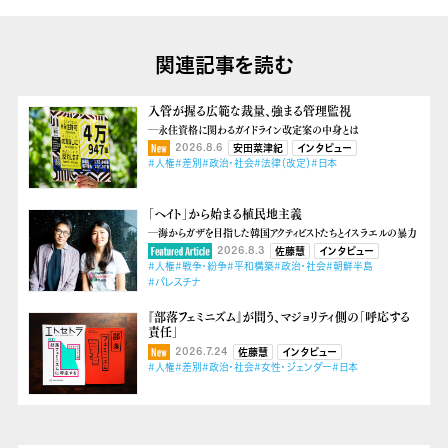
関連記事を読む
入管が握る広範な裁量、強まる管理監視
―永住資格に関わるガイドライン改定案の中身とは
2026.8.6
安田菜津紀
インタビュー
#人権
#差別
#政治・社会
#法律（改定）
#日本
「ヘイト」から始まる植民地主義
―海からガザを目指した韓国アクティビストたちとイスラエルの暴力
2026.8.3
佐藤慧
インタビュー
#人権
#戦争・紛争
#平和構築
#政治・社会
#朝鮮半島
#パレスチナ
『部落フェミニズム』が問う、マジョリティ側の「呼応する
責任」
2026.7.24
佐藤慧
インタビュー
#人権
#差別
#政治・社会
#女性・ジェンダー
#日本