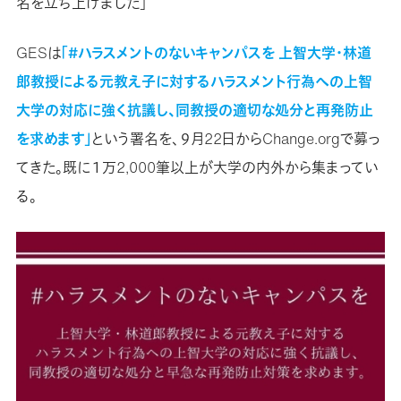
名を立ち上げました」
GESは
「#ハラスメントのないキャンパスを 上智大学・林道
郎教授による元教え子に対するハラスメント行為への上智
大学の対応に強く抗議し、同教授の適切な処分と再発防止
を求めます」
という署名を、９月22日からChange.orgで募っ
てきた。既に１万2,000筆以上が大学の内外から集まってい
る。