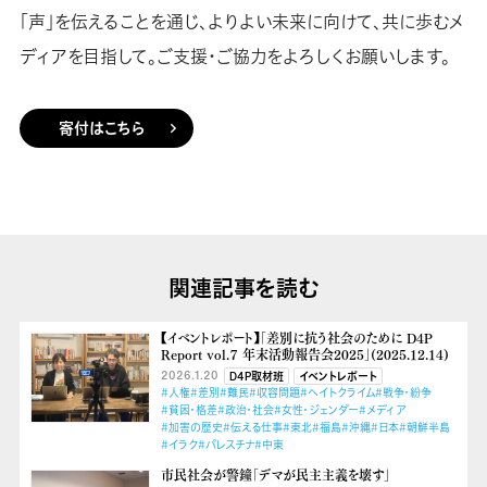
「声」を伝えることを通じ、よりよい未来に向けて、共に歩むメ
ディアを目指して。ご支援・ご協力をよろしくお願いします。
寄付はこちら
関連記事を読む
【イベントレポート】「差別に抗う社会のために D4P
Report vol.７ 年末活動報告会2025」(2025.12.14)
2026.1.20
D4P取材班
イベントレポート
#人権
#差別
#難民
#収容問題
#ヘイトクライム
#戦争・紛争
#貧困・格差
#政治・社会
#女性・ジェンダー
#メディア
#加害の歴史
#伝える仕事
#東北
#福島
#沖縄
#日本
#朝鮮半島
#イラク
#パレスチナ
#中東
市民社会が警鐘「デマが民主主義を壊す」