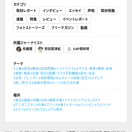
カテゴリ
取材レポート
インタビュー
エッセイ
声明
取材短報
連載
特集
レビュー
イベントレポート
フォトストーリーズ
フリーマガジン
動画
所属ジャーナリスト
佐藤慧
安田菜津紀
D4P取材班
テーマ
#人権
#差別
#難民
#収容問題
#ヘイトクライム
#子ども・教育
#戦争・紛争
#貧困・格差
#災害・防災
#医療・ケア
#平和構築
#政治・社会
#女性・ジェンダー
#自然環境
#カルチャー
#法律（改定）
#メディア
#核／原子力
#加害の歴史
#ルーツ
#伝える仕事
場所
#東北
#福島
#沖縄
#日本
#朝鮮半島
#イラク
#シリア
#パレスチナ
#アフガニスタン
#中東
#アフリカ
#東ティモール
#フィリピン
#ウクライナ
#ドイツ
#アメリカ
#コロンビア
#南米