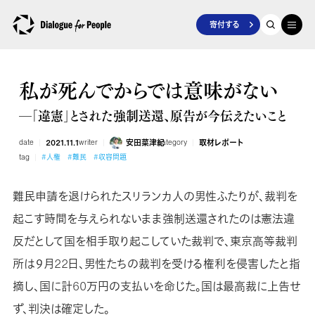
寄付する
私が死んでからでは意味がない
―「違憲」とされた強制送還、原告が今伝えたいこと
date
2021.11.1
writer
安田菜津紀
category
取材レポート
tag
#人権
#難民
#収容問題
難民申請を退けられたスリランカ人の男性ふたりが、裁判を
起こす時間を与えられないまま強制送還されたのは憲法違
反だとして国を相手取り起こしていた裁判で、東京高等裁判
所は９月22日、男性たちの裁判を受ける権利を侵害したと指
摘し、国に計60万円の支払いを命じた。国は最高裁に上告せ
ず、判決は確定した。