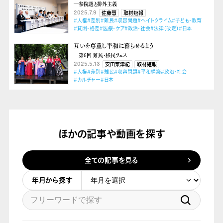
―参院選と排外主義
2025.7.9
佐藤慧
取材短報
#人権
#差別
#難民
#収容問題
#ヘイトクライム
#子ども・教育
#貧困・格差
#医療・ケア
#政治・社会
#法律（改定）
#日本
互いを尊重し平和に暮らせるよう
―第6回 難民・移民フェス
2025.5.13
安田菜津紀
取材短報
#人権
#差別
#難民
#収容問題
#平和構築
#政治・社会
#カルチャー
#日本
ほかの記事や動画を探す
全ての記事を見る
年月から探す