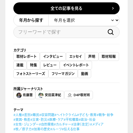
全ての記事を見る
年月から探す
カテゴリ
取材レポート
インタビュー
エッセイ
声明
取材短報
連載
特集
レビュー
イベントレポート
フォトストーリーズ
フリーマガジン
動画
所属ジャーナリスト
佐藤慧
安田菜津紀
D4P取材班
テーマ
#人権
#差別
#難民
#収容問題
#ヘイトクライム
#子ども・教育
#戦争・紛争
#貧困・格差
#災害・防災
#医療・ケア
#平和構築
#政治・社会
#女性・ジェンダー
#自然環境
#カルチャー
#法律（改定）
#メディア
#核／原子力
#加害の歴史
#ルーツ
#伝える仕事