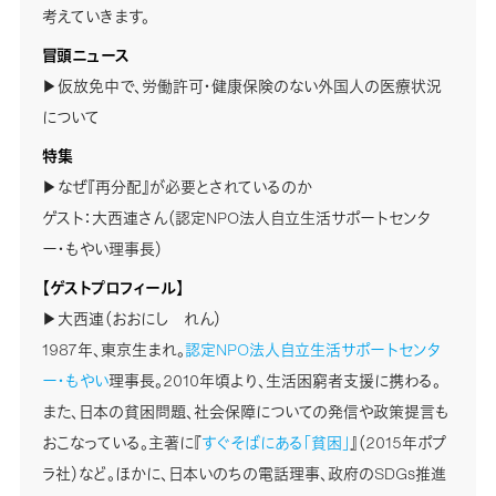
考えていきます。
冒頭ニュース
▶仮放免中で、労働許可・健康保険のない外国人の医療状況
について
特集
▶なぜ『再分配』が必要とされているのか
ゲスト：大西連さん（認定NPO法人自立生活サポートセンタ
ー・もやい理事長）
【ゲストプロフィール】
▶大西連（おおにし れん）
1987年、東京生まれ。
認定NPO法人自立生活サポートセンタ
ー・もやい
理事長。2010年頃より、生活困窮者支援に携わる。
また、日本の貧困問題、社会保障についての発信や政策提言も
おこなっている。主著に『
すぐそばにある「貧困」
』（2015年ポプ
ラ社）など。ほかに、日本いのちの電話理事、政府のSDGs推進