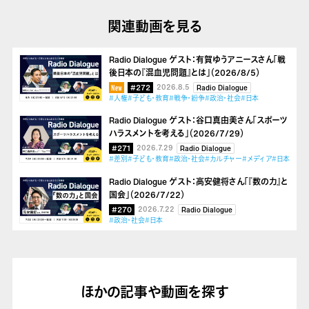
関連動画を見る
Radio Dialogue ゲスト：有賀ゆうアニースさん「戦
後日本の『混血児問題』とは」（2026/8/5）
#272
2026.8.5
Radio Dialogue
#人権
#子ども・教育
#戦争・紛争
#政治・社会
#日本
Radio Dialogue ゲスト：谷口真由美さん「スポーツ
ハラスメントを考える」（2026/7/29）
#271
2026.7.29
Radio Dialogue
#差別
#子ども・教育
#政治・社会
#カルチャー
#メディア
#日本
Radio Dialogue ゲスト：高安健将さん「『数の力』と
国会」（2026/7/22）
#270
2026.7.22
Radio Dialogue
#政治・社会
#日本
ほかの記事や動画を探す