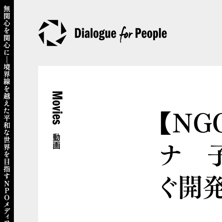
Movies
【N
動画
ナ 
ぐ開発