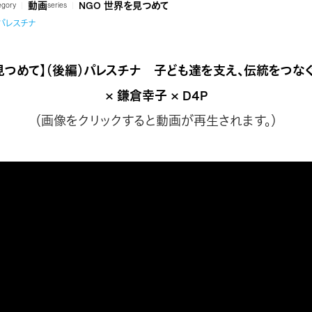
動画
NGO 世界を見つめて
egory
series
パレスチナ
を見つめて】（後編）パレスチナ 子ども達を支え、伝統をつなぐ
× 鎌倉幸子 × D4P
（画像をクリックすると動画が再生されます。）