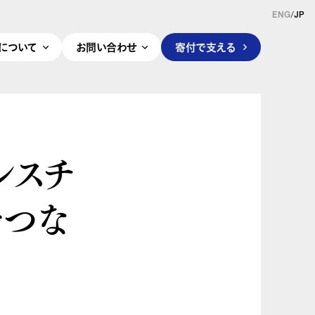
ENG
/
JP
pleについて
お問い合わせ
寄付で支える
レスチ
をつな