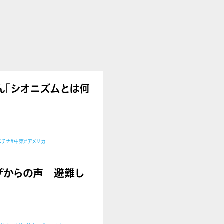
郎さん「シオニズムとは何
スチナ
#中東
#アメリカ
告】ガザからの声 避難し