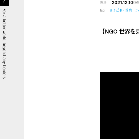
2021.12.10
date
cat
#子ども・教育
#
tag
【NGO 世界