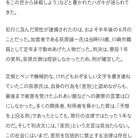
をこの世から抹殺しよう」などと書かれたハガキが送られて
きた。
犯行に及んだ男性が逮捕されたのは、およそ半年後の６月の
ことだった。加害者である荻原誠一氏は当時69歳、川崎市職
員として定年まで勤めあげた人物だった。判決は、懲役１年
の実刑。荻原氏側は控訴しなかったため、刑が確定した。
定規とペンで機械的な、けれどもおぞましい文字を書き連ね
ていたこの荻原氏は、自身の行為を「差別」と認めながらも、
最後まで被害を受けたふれあい館などへの謝罪の言葉は口
にしなかった。多くの関係者、利用者を脅かした罪は、「予想
を上回る刑」であったとしても、現行の法律ではたった１年な
のだ。そして判決文には、「差別」という文言は見当たらない。
この社会にはいまだ、差別を包括的に禁止する法律は存在し