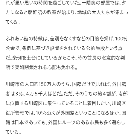
れが思い思いの時間を過ごしていた。一階奥の部屋では、夕
方になると朝鮮語の教室が始まり、地域の大人たちが集まっ
てくる。
ふれあい館の特徴は、差別をなくすなどの目的を掲げ、100％
公金で、条例に基づき設置をされている公的施設という点
だ。条例を土台にしているからこそ、時の首長の恣意的な判
断で突如閉鎖される心配も免れる。
川崎市の人口約150万人のうち、国籍だけで見れば、外国籍
者は３％、４万５千人ほどだ。ただ、そのうちの約４割が、南部
に位置する川崎区に集住していることに着目したい。川崎区
役所管轄では、10%近くが外国籍ということになるほか、国
籍は日本であっても、外国にルーツのある市民も多く暮らし
ている。