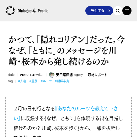
寄付する
かつて、「隠れコリアン」だった。今
なぜ、「ともに」のメッセージを川
崎・桜本から発し続けるのか
date
2022.1.31
writer
安田菜津紀
category
取材レポート
tag
#人権
#差別
#ルーツ
#朝鮮半島
２月15日刊行となる
『あなたのルーツを教えて下さ
い』
に収録する《なぜ、「ともに」を体現する街を目指し
続けるのか？ 川崎、桜本を歩く》から、一部を抜粋し