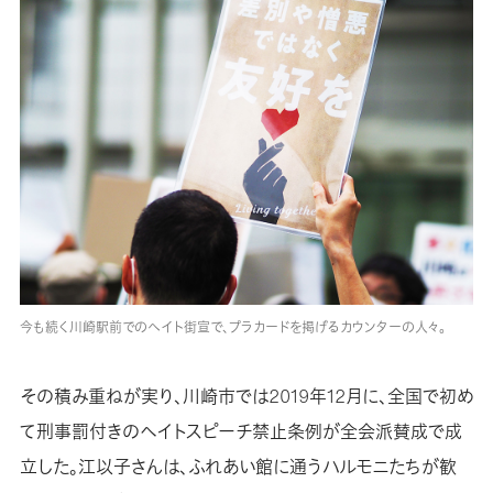
今も続く川崎駅前でのヘイト街宣で、プラカードを掲げるカウンターの人々。
その積み重ねが実り、川崎市では2019年12月に、全国で初め
て刑事罰付きのヘイトスピーチ禁止条例が全会派賛成で成
立した。江以子さんは、ふれあい館に通うハルモニたちが歓