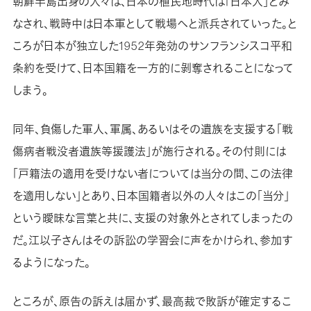
朝鮮半島出身の人々は、日本の植民地時代は「日本人」とみ
なされ、戦時中は日本軍として戦場へと派兵されていった。と
ころが日本が独立した1952年発効のサンフランシスコ平和
条約を受けて、日本国籍を一方的に剝奪されることになって
しまう。
同年、負傷した軍人、軍属、あるいはその遺族を支援する「戦
傷病者戦没者遺族等援護法」が施行される。その付則には
「戸籍法の適用を受けない者については当分の間、この法律
を適用しない」とあり、日本国籍者以外の人々はこの「当分」
という曖昧な言葉と共に、支援の対象外とされてしまったの
だ。江以子さんはその訴訟の学習会に声をかけられ、参加す
るようになった。
ところが、原告の訴えは届かず、最高裁で敗訴が確定するこ