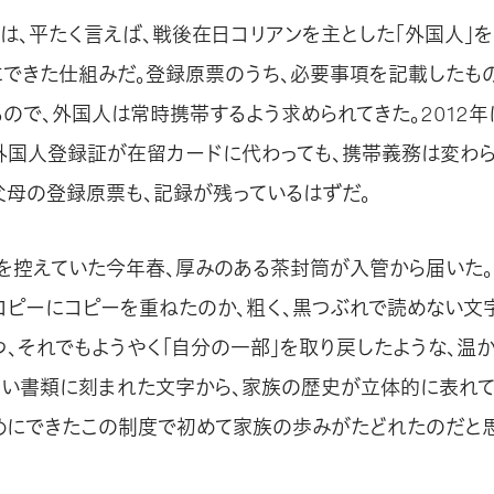
は、平たく言えば、戦後在日コリアンを主とした「外国人」を「
にできた仕組みだ。登録原票のうち、必要事項を記載したも
もので、外国人は常時携帯するよう求められてきた。2012
外国人登録証が在留カードに代わっても、携帯義務は変わら
父母の登録原票も、記録が残っているはずだ。
を控えていた今年春、厚みのある茶封筒が入管から届いた
コピーにコピーを重ねたのか、粗く、黒つぶれで読めない文
つ、それでもようやく「自分の一部」を取り戻したような、温
古い書類に刻まれた文字から、家族の歴史が立体的に表れて
ためにできたこの制度で初めて家族の歩みがたどれたのだと