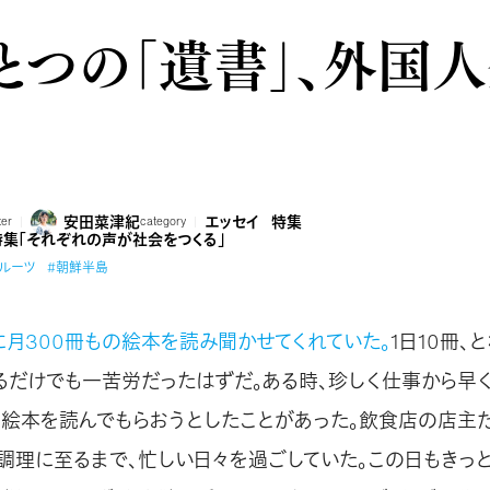
とつの「遺書」、外国
安田菜津紀
エッセイ
特集
ter
category
特集「それぞれの声が社会をつくる」
#ルーツ
#朝鮮半島
に月300冊もの絵本を読み聞かせてくれていた。
1日10冊、
るだけでも一苦労だったはずだ。ある時、珍しく仕事から早
て絵本を読んでもらおうとしたことがあった。飲食店の店主
調理に至るまで、忙しい日々を過ごしていた。この日もきっ