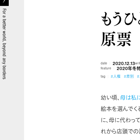
もうひ
原票
2020.12.13
date
wri
2020年冬
feature
#人権
#差別
tag
幼い頃、
母は私
絵本を選んでく
に、母に代わっ
れから店頭での