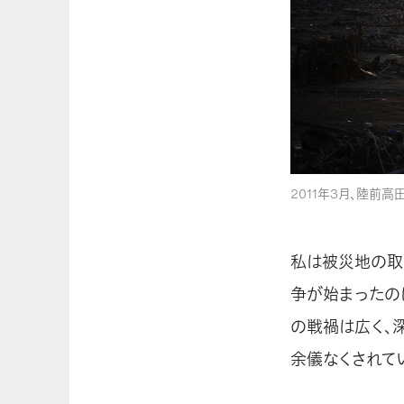
2011年3月、陸前高
私は被災地の取
争が始まったの
の戦禍は広く、
余儀なくされて