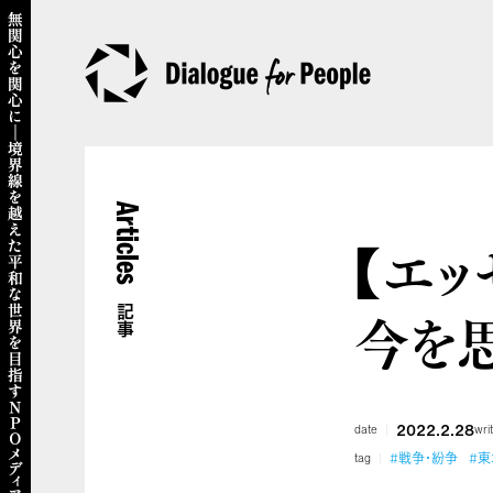
Articles
【エッ
今を
記事
2022.2.28
date
wri
#戦争・紛争
#東
tag