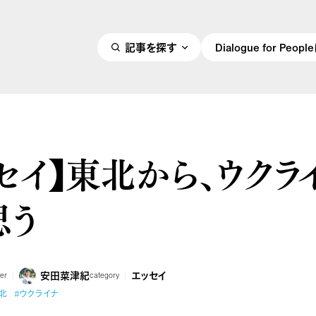
記事を探す
Dialogue for Peo
セイ】東北から、ウクラ
思う
安田菜津紀
エッセイ
ter
category
北
#ウクライナ