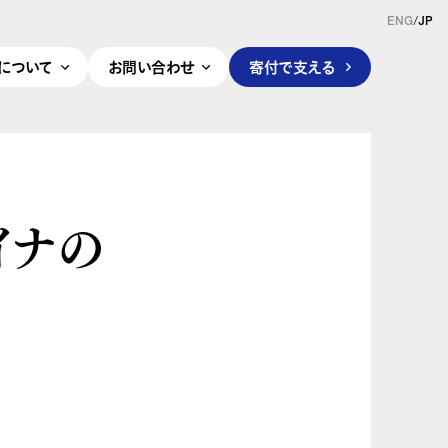
ENG
/
JP
pleについて
お問い合わせ
寄付で支える
イナの