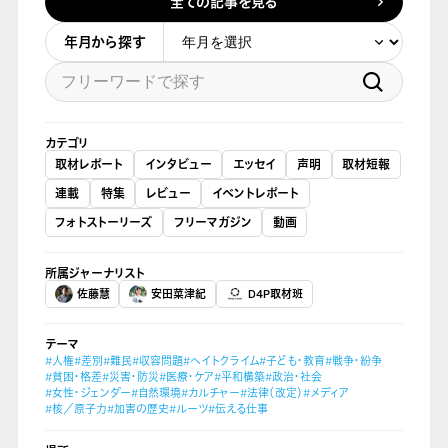
全ての記事を見る
年月から探す
カテゴリ
取材レポート
インタビュー
エッセイ
声明
取材短報
連載
特集
レビュー
イベントレポート
フォトストーリーズ
フリーマガジン
動画
所属ジャーナリスト
佐藤慧
安田菜津紀
D4P取材班
テーマ
#人権
#差別
#難民
#収容問題
#ヘイトクライム
#子ども・教育
#戦争・紛争
#貧困・格差
#災害・防災
#医療・ケア
#平和構築
#政治・社会
#女性・ジェンダー
#自然環境
#カルチャー
#法律（改定）
#メディア
#核／原子力
#加害の歴史
#ルーツ
#伝える仕事