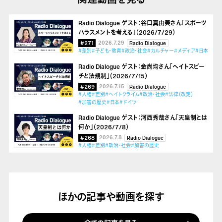
Radio Dialogue ゲスト：谷口真由美さん「スポーツ
ハラスメントを考える」（2026/7/29）
#271
2026.7.29
Radio Dialogue
#差別
#子ども・教育
#政治・社会
#カルチャー
#メディア
#日本
Radio Dialogue ゲスト：金尚均さん「ヘイトスピー
チと法規制」（2026/7/15）
#269
2026.7.15
Radio Dialogue
#人権
#差別
#ヘイトクライム
#政治・社会
#法律（改定）
#加害の歴史
#日本
#ドイツ
Radio Dialogue ゲスト：河西秀哉さん「天皇制とは
何か」（2026/7/8）
#268
2026.7.8
Radio Dialogue
#人権
#差別
#政治・社会
#加害の歴史
ほかの記事や動画を探す