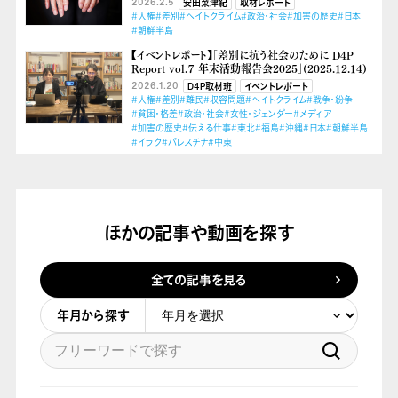
2026.2.5
安田菜津紀
取材レポート
#人権
#差別
#ヘイトクライム
#政治・社会
#加害の歴史
#日本
#朝鮮半島
【イベントレポート】「差別に抗う社会のために D4P
Report vol.７ 年末活動報告会2025」(2025.12.14)
2026.1.20
D4P取材班
イベントレポート
#人権
#差別
#難民
#収容問題
#ヘイトクライム
#戦争・紛争
#貧困・格差
#政治・社会
#女性・ジェンダー
#メディア
#加害の歴史
#伝える仕事
#東北
#福島
#沖縄
#日本
#朝鮮半島
#イラク
#パレスチナ
#中東
ほかの記事や動画を探す
全ての記事を見る
年月から探す