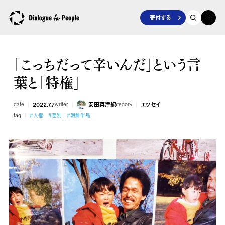
寄付する
「こっちだって辛いんだ」という言
葉と「特権」
date
2022.7.7
writer
安田菜津紀
category
エッセイ
tag
#人権
#差別
#朝鮮半島