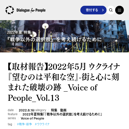
寄付する
【取材報告】2022年5月 ウクライナ
『望むのは平和な空』-街と心に刻
まれた破壊の跡 _Voice of
People_Vol.13
date
2022.8.16
category
特集
動画
feature
2022年夏特集「『戦争以外の選択肢』を考え続けるために」
series
Voice of People
tag
#戦争・紛争
#ウクライナ