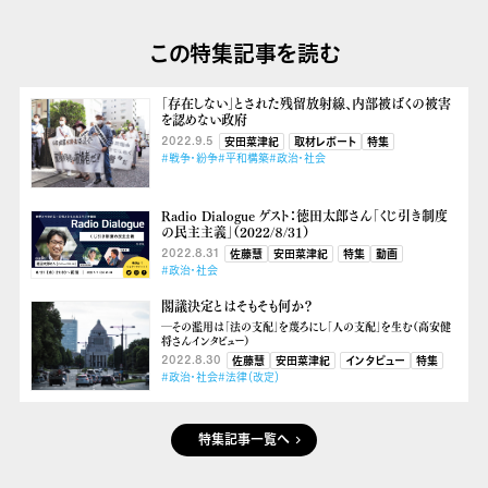
この特集記事を読む
「存在しない」とされた残留放射線、内部被ばくの被害
を認めない政府
2022.9.5
安田菜津紀
取材レポート
特集
#戦争・紛争
#平和構築
#政治・社会
Radio Dialogue ゲスト：徳田太郎さん「くじ引き制度
の民主主義」（2022/８/31）
2022.8.31
佐藤慧
安田菜津紀
特集
動画
#政治・社会
閣議決定とはそもそも何か？
―その濫用は「法の支配」を蔑ろにし「人の支配」を生む（高安健
将さんインタビュー）
2022.8.30
佐藤慧
安田菜津紀
インタビュー
特集
#政治・社会
#法律（改定）
特集記事一覧へ