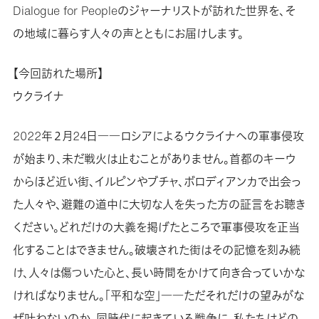
Dialogue for Peopleのジャーナリストが訪れた世界を、そ
の地域に暮らす人々の声とともにお届けします。
【今回訪れた場所】
ウクライナ
2022年２月24日――ロシアによるウクライナへの軍事侵攻
が始まり、未だ戦火は止むことがありません。首都のキーウ
からほど近い街、イルピンやブチャ、ボロディアンカで出会っ
た人々や、避難の道中に大切な人を失った方の証言をお聴き
ください。どれだけの大義を掲げたところで軍事侵攻を正当
化することはできません。破壊された街はその記憶を刻み続
け、人々は傷ついた心と、長い時間をかけて向き合っていかな
ければなりません。「平和な空」――ただそれだけの望みがな
ぜ叶わないのか。同時代に起きている戦争に、私たちはどの