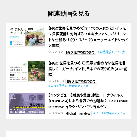
関連動画を見る
【NGO世界を見つめて】すべての人に水とトイレを
〜気候変動に対峙するブルキナファソ、レジリエン
トな仕組みづくりとは？〜（ウォーターエイドジャパ
ン前編）
2022.9.2
#自然環境
#アフリカ
NGO 世界を見つめて
【NGO 世界を見つめて】児童労働のない世界を目
指して ガーナ、インド、日本での取り組み（ACE前
編）
2021.6.18
NGO 世界を見つめて
#人権
#子ども・教育
#アフリカ
【インタビュー】難民や貧困、新型コロナウィルス
（COVID-19）による世界での影響は？_D4P Global
Interview_イラク/ザンビア/ヨルダン
2020.4.6
#イラク
#中東
#アフリカ
Global Interview