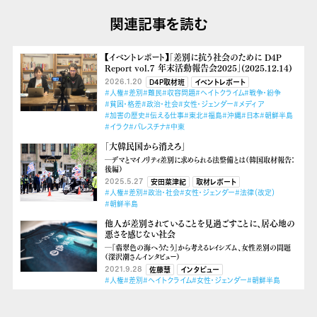
関連記事を読む
【イベントレポート】「差別に抗う社会のために D4P
Report vol.７ 年末活動報告会2025」(2025.12.14)
2026.1.20
D4P取材班
イベントレポート
#人権
#差別
#難民
#収容問題
#ヘイトクライム
#戦争・紛争
#貧困・格差
#政治・社会
#女性・ジェンダー
#メディア
#加害の歴史
#伝える仕事
#東北
#福島
#沖縄
#日本
#朝鮮半島
#イラク
#パレスチナ
#中東
「大韓民国から消えろ」
―デマとマイノリティ差別に求められる法整備とは（韓国取材報告：
後編）
2025.5.27
安田菜津紀
取材レポート
#人権
#差別
#政治・社会
#女性・ジェンダー
#法律（改定）
#朝鮮半島
他人が差別されていることを見過ごすことに、居心地の
悪さを感じない社会
―『翡翠色の海へうたう』から考えるレイシズム、女性差別の問題
（深沢潮さんインタビュー）
2021.9.28
佐藤慧
インタビュー
#人権
#差別
#ヘイトクライム
#女性・ジェンダー
#朝鮮半島