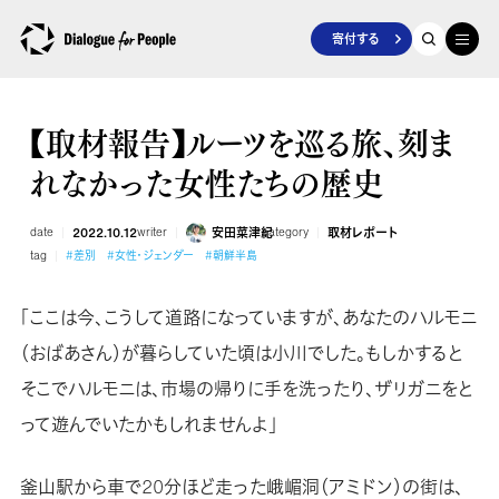
寄付する
【取材報告】ルーツを巡る旅、刻ま
れなかった女性たちの歴史
date
2022.10.12
writer
安田菜津紀
category
取材レポート
tag
#差別
#女性・ジェンダー
#朝鮮半島
「ここは今、こうして道路になっていますが、あなたのハルモニ
（おばあさん）が暮らしていた頃は小川でした。もしかすると
そこでハルモニは、市場の帰りに手を洗ったり、ザリガニをと
って遊んでいたかもしれませんよ」
釜山駅から車で20分ほど走った峨嵋洞（アミドン）の街は、