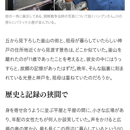
街の一角に展示してある、朝鮮戦争当時の写真について説くハングンさん。川の
傍らにバラック小屋が並んでいる。
丘から見下ろした釜山の街と、祖母が暮らしていたらしい神
戸の住所地近くから見渡す景色は、どこか似ていた。釜山を
離れたのが11歳であったことを考えると、彼女の中にはうっ
すらと、故郷の記憶があったはずだ。晩年、そんな脳裏に刻ま
れている光景と神戸を、祖母は重ねていたのだろうか。
歴史と記録の狭間で
身を寄せ合うように並ぶ平屋と平屋の間に、小さな広場があ
り、年配の女性たちが何人か談笑していた。声をかけると広
場の奥の家から、最も長くこの周辺に暮らしているという80