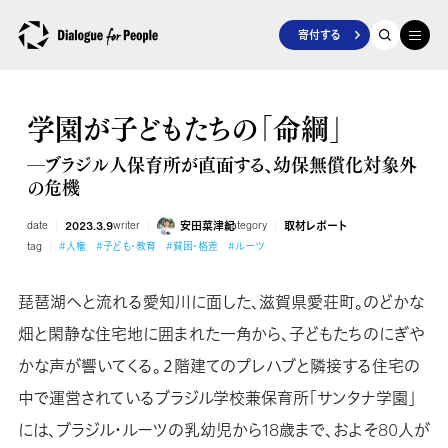
寄付する
学園が子どもたちの「命綱」
―ブラジル人保育所が直面する、幼保無償化対象外
の危機
date
2023.3.9
writer
安田菜津紀
category
取材レポート
tag
#人権
#子ども・教育
#貧困・格差
#ルーツ
琵琶湖へと流れる愛知川に面した、滋賀県愛荘町。のどかな
畑と閑静な住宅地に囲まれた一角から、子どもたちのにぎや
かな声が響いてくる。２階建てのプレハブと隣接する住宅の
中で運営されているブラジル学校兼保育所「サンタナ学園」
には、ブラジル・ルーツの乳幼児から18歳まで、およそ80人が