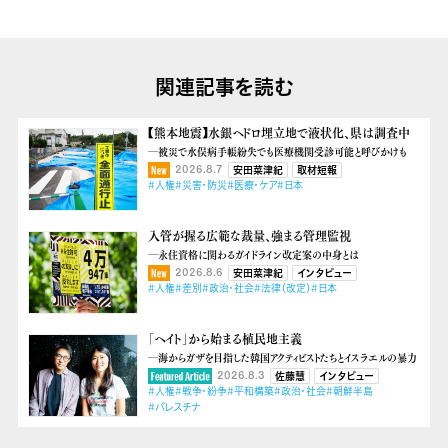
関連記事を読む
【熊本地震】水銀ヘドロ埋立地で液状化、県は調査中
―被災で水俣病手帳紛失でも医療機関受診可能と呼びかけも
2026.8.7
安田菜津紀
取材短報
#人権
#災害・防災
#医療・ケア
#日本
入管が握る広範な裁量、強まる管理監視
―永住資格に関わるガイドライン改定案の中身とは
2026.8.6
安田菜津紀
インタビュー
#人権
#差別
#政治・社会
#法律（改定）
#日本
「ヘイト」から始まる植民地主義
―海からガザを目指した韓国アクティビストたちとイスラエルの暴力
2026.8.3
佐藤慧
インタビュー
#人権
#戦争・紛争
#平和構築
#政治・社会
#朝鮮半島
#パレスチナ