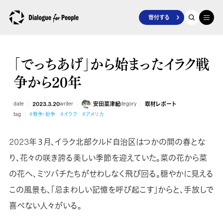
寄付する
「でっちあげ」から始まったイラク戦
争から20年
date
2023.3.20
writer
安田菜津紀
category
取材レポート
tag
#戦争・紛争
#イラク
#アメリカ
2023年３月、イラク北部クルド自治区はつかの間の春とな
り、花々の咲き誇る美しい季節を迎えていた。菜の花から菜
の花へ、ミツバチたちがせわしなく飛び回る。穏やかに見える
この風景も、「忌まわしい記憶を呼び起こす」からと、手放しで
喜べない人々がいる。