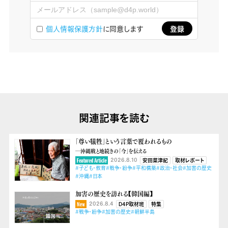
個人情報保護方針
に同意します
関連記事を読む
「尊い犠牲」という言葉で覆われるもの
―沖縄戦と地続きの「今」を伝える
2026.8.10
安田菜津紀
取材レポート
#子ども・教育
#戦争・紛争
#平和構築
#政治・社会
#加害の歴史
#沖縄
#日本
加害の歴史を訪れる【韓国編】
2026.8.4
D4P取材班
特集
#戦争・紛争
#加害の歴史
#朝鮮半島