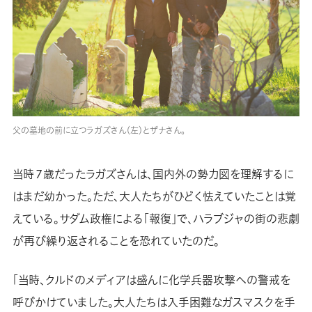
父の墓地の前に立つラガズさん（左）とザナさん。
当時７歳だったラガズさんは、国内外の勢力図を理解するに
はまだ幼かった。ただ、大人たちがひどく怯えていたことは覚
えている。サダム政権による「報復」で、ハラブジャの街の悲劇
が再び繰り返されることを恐れていたのだ。
「当時、クルドのメディアは盛んに化学兵器攻撃への警戒を
呼びかけていました。大人たちは入手困難なガスマスクを手