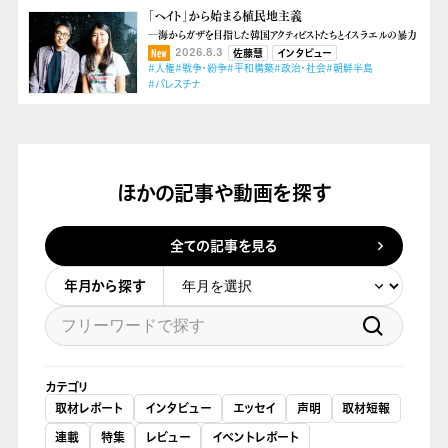
「ヘイト」から始まる植民地主義
―海からガザを目指した韓国アクティビストたちとイスラエルの暴力
2026.8.3
佐藤慧
インタビュー
#人権
#戦争・紛争
#平和構築
#政治・社会
#朝鮮半島
#パレスチナ
ほかの記事や動画を探す
全ての記事を見る
年月から探す
カテゴリ
取材レポート
インタビュー
エッセイ
声明
取材短報
連載
特集
レビュー
イベントレポート