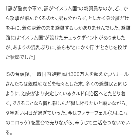
「誰が警察や軍で、誰が“イスラム国”の戦闘員なのか、どこか
ら攻撃が飛んでくるのか、訳も分からず、とにかく身分証だけ
を手に、着の身着のまま避難するしかありませんでした。避難
路には“イスラム国”が設けたチェックポイントがありました
が、あまりの混乱ぶりに、彼らも“とにかく行け”とさじを投げ
た状態でした」
ISの台頭後、一時国内避難民は300万人を超えた。ハリール
さんたちは親戚宅などを転々とした末、多くの避難民と同じ
ように、治安がより安定しているクルド自治区へとたどり着
く。できることなら慣れ親しんだ街に帰りたいと願いながら、
９年近い月日が過ぎていった。今はファラーフェル（ひよこ豆
のコロッケ）を屋台で売りながら、辛うじて生活をつないでい
る。