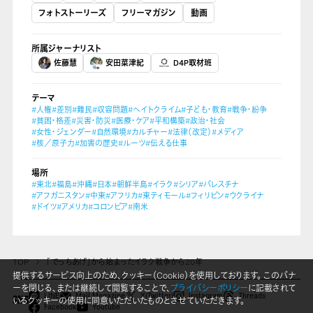
フォトストーリーズ
フリーマガジン
動画
所属ジャーナリスト
佐藤慧
安田菜津紀
D4P取材班
テーマ
#人権
#差別
#難民
#収容問題
#ヘイトクライム
#子ども・教育
#戦争・紛争
#貧困・格差
#災害・防災
#医療・ケア
#平和構築
#政治・社会
#女性・ジェンダー
#自然環境
#カルチャー
#法律（改定）
#メディア
#核／原子力
#加害の歴史
#ルーツ
#伝える仕事
場所
#東北
#福島
#沖縄
#日本
#朝鮮半島
#イラク
#シリア
#パレスチナ
#アフガニスタン
#中東
#アフリカ
#東ティモール
#フィリピン
#ウクライナ
#ドイツ
#アメリカ
#コロンビア
#南米
TOP
「でっちあげ」から始まったイラク戦争から20年
提供するサービス向上のため、クッキー（Cookie）を使用しております。 このバナ
ーを閉じる、または継続して閲覧することで、
プライバシーポリシー
に記載されて
LINE
Mail Magazine
X(Twitter)
Instagram
Threads
いるクッキーの使用に同意いただいたものとさせていただきます。
SNS
Facebook
Youtube