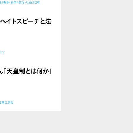
育
#戦争・紛争
#政治・社会
#日本
さん「ヘイトスピーチと法
イツ
哉さん「天皇制とは何か」
加害の歴史