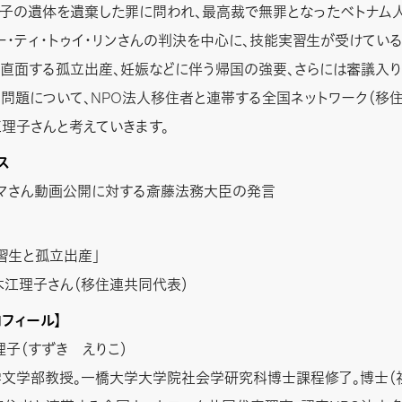
子の遺体を遺棄した罪に問われ、最高裁で無罪となったベトナム
ー・ティ・トゥイ・リンさんの判決を中心に、技能実習生が受けてい
直面する孤立出産、妊娠などに伴う帰国の強要、さらには審議入り
問題について、NPO法人移住者と連帯する全国ネットワーク（移
理子さんと考えていきます。
ス
マさん動画公開に対する斎藤法務大臣の発言
習生と孤立出産」
木江理子さん（移住連共同代表）
ロフィール】
理子（すずき えりこ）
文学部教授。一橋大学大学院社会学研究科博士課程修了。博士（社