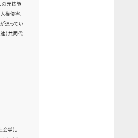
人の元技能
る人権侵害、
が迫ってい
住連）共同代
会学）。