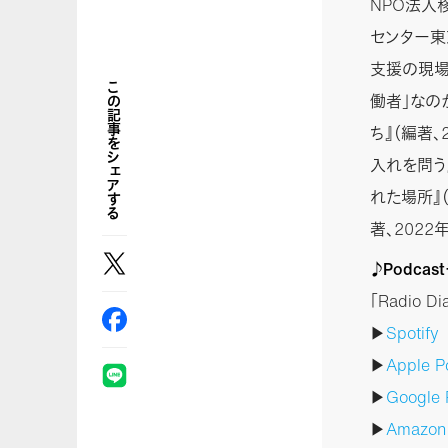
NPO法人
センター東
支援の現場
この記事をシェアする
働者」なの
ち』（編著、
入れを問う
れた場所』
著、2022
♪Podca
「Radio 
▶
Spotify
▶
Apple P
▶
Google 
▶
Amazo