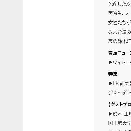
死産した双
実習生、レ
女性たちが
る入管法の
表の鈴木江
冒頭ニュー
▶ウィシュ
特集
▶「技能実
ゲスト：鈴
【ゲストプ
▶鈴木 江
国士館大学