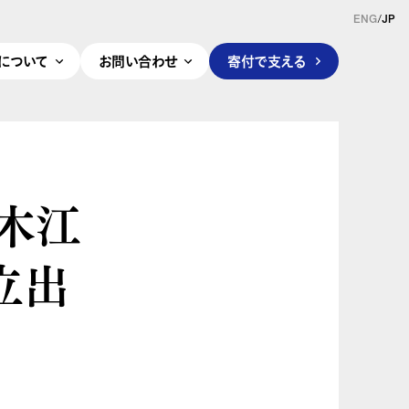
ENG
/
JP
pleについて
お問い合わせ
寄付で支える
鈴木江
立出