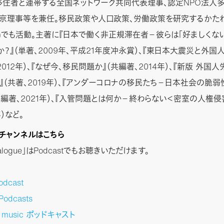
移住者と連帯する全国ネットワーク共同代表理事、認定NPO法人
京理事等を兼任。移民政策や人口政策、労働政策を研究するかた
でも活動。主著に『日本で働く非正規滞在者－彼らは「好ましくな
か？』（単著、2009年、平成21年度冲永賞）、『東日本大震災と外国
2012年）、『なぜ今、移民問題か』（共編著、2014年）、『新版 外国
』（共著、2019年）、『アンダーコロナの移民たち－日本社会の脆弱
（編著、2021年）、『入管問題とは何か－終わらない＜密室の人権侵
年）など。
stチャンネルはこちら
Dialogue」はPodcastでもお聴きいただけます。
odcast
Podcasts
n music ポッドキャスト