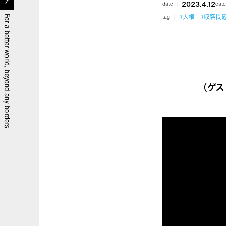
2023.4.12
date
cate
#人権
#収容問
tag
（ゲス