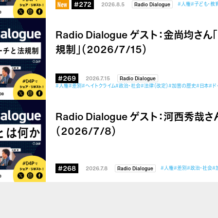
#272
2026.8.5
#人権
#子ども・教
Radio Dialogue
Radio Dialogue ゲスト：金尚均
規制」（2026/7/15）
#269
2026.7.15
Radio Dialogue
#人権
#差別
#ヘイトクライム
#政治・社会
#法律（改定）
#加害の歴史
#日本
#ド
Radio Dialogue ゲスト：河西秀
（2026/7/8）
#268
2026.7.8
#人権
#差別
#政治・社会
#
Radio Dialogue