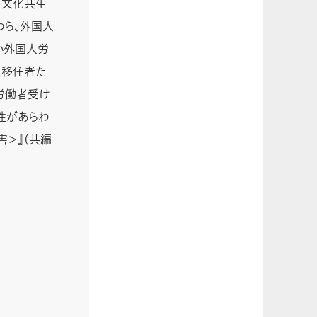
多文化共生
わら、外国人
い外国人労
人移住者た
人労働者受け
性があらわ
害＞』（共編