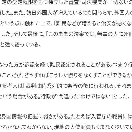
一定の決定権限をもつ独立した審査・司法機関が一切ないの
摘した。また、訪日外国人が増えているにも関わらず、外国
減という点に触れた上で、「難民などが増えると治安が悪くな
とした。そして最後に、「このままの法案では、無辜の人に死
と強く語っている。
となった方が訴訟を経て難民認定されることがある。つまり
うことだが、どうすればこうした誤りをなくすことができるか
富参考人は「裁判は時系列的に審査の後に行われる。それ
という場合がある。行政が“間違った”わけではない」とした。
出身国情報の把握に弱さがある。たとえば入管庁の職員に
いるかなんてわからない。現地の大使館員もくまなく歩いて