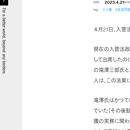
2023.4.21
date
writ
#人権
#収容問
tag
４月21日、入
現在の入管法政
して出席したの
の滝澤三郎氏と
人は、この法案
滝澤氏はかつて
ていた（その後
護の実務に関わ