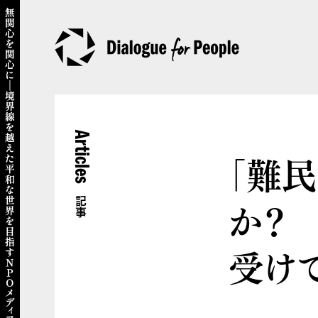
Articles
「難
か？
記事
受け