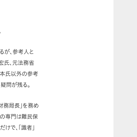
。
るが、参考人と
宏氏、元法務省
橋本氏以外の参考
も疑問が残る。
財務局長」を務め
時の専門は難民保
けで、「識者」