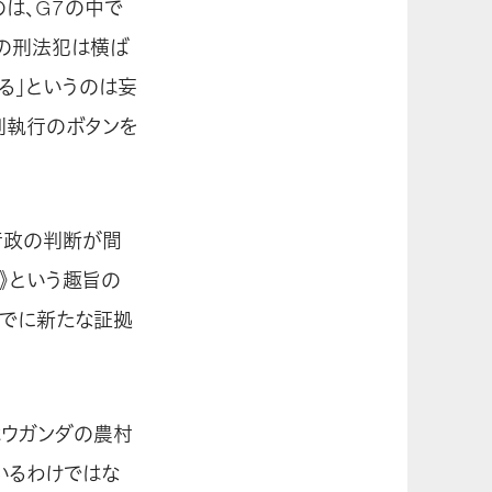
は、G7の中で
人の刑法犯は横ば
る」というのは妄
刑執行のボタンを
行政の判断が間
》という趣旨の
までに新たな証拠
はウガンダの農村
いるわけではな