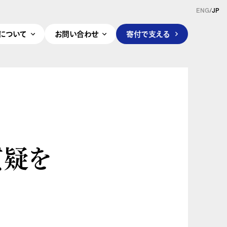
ENG
/
JP
pleについて
お問い合わせ
寄付で支える
の
質疑を