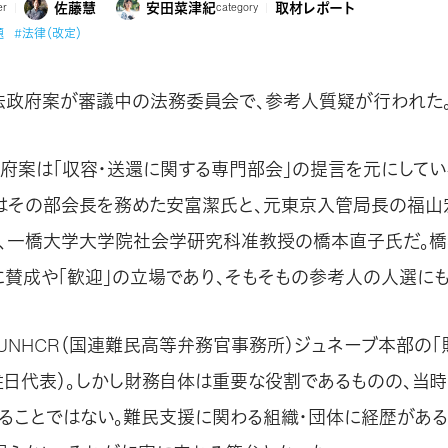
佐藤慧
安田菜津紀
取材レポート
er
category
題
#法律（改定）
管法政府案が審議中の法務委員会で、参考人質疑が行われた
府案は「収容・送還に関する専門部会」の提言を元にしてい
はその部会長を務めた安富潔氏と、元東京入管局長の福山
、一橋大学大学院社会学研究科准教授の橋本直子氏だ。
に賛成や「歓迎」の立場であり、そもそもの参考人の人選に
UNHCR（国連難民高等弁務官事務所）ジュネーブ本部の「
駐日代表）。しかし財務自体は重要な役割であるものの、当
ることではない。難民支援に関わる組織・団体に経歴があるだ